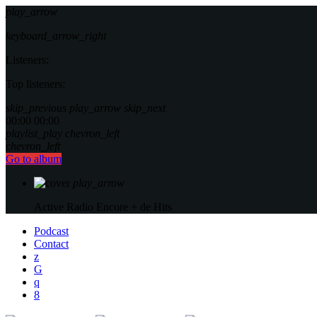
play_arrow
keyboard_arrow_right
Listeners:
Top listeners:
skip_previous
play_arrow
skip_next
00:00
00:00
playlist_play
chevron_left
chevron_left
Go to album
play_arrow
Active Radio
Encore + de Hits
Podcast
Contact