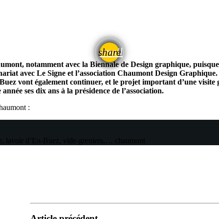
email
share
umont, notamment avec la Biennale de Design graphique, puisque l
tenariat avec Le Signe et l’association Chaumont Design Graphique.
En-Buez vont également continuer, et le projet important d’une visit
 année ses dix ans à la présidence de l’association.
Chaumont :
e, lavoir d’En-Buez, vide-greniers,…
chaumont
Article précédent