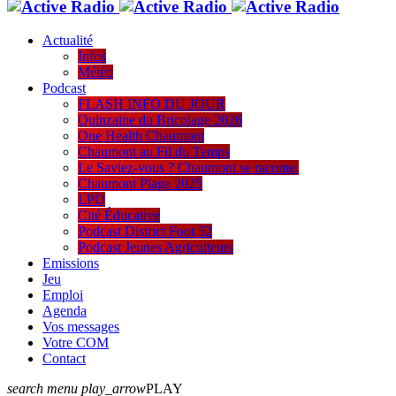
Actualité
Infos
Météo
Podcast
FLASH INFO DU JOUR
Quinzaine du Bricolage 2026
One Health Chaumont
Chaumont au Fil du Temps
Le Saviez-vous ? Chaumont se raconte.
Chaumont Plage 2025
LPO
Cité Éducative
Podcast District Foot 52
Podcast Jeunes Agriculteurs
Emissions
Jeu
Emploi
Agenda
Vos messages
Votre COM
Contact
search
menu
play_arrow
PLAY