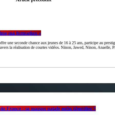
filme ma formation »
ffre une seconde chance aux jeunes de 16 à 25 ans, participe au prestigi
ravers la réalisation de courtes vidéos. Ninon, Jawed, Ninon, Anaelle, 
e France : sa maison natale enfin identifiée ?