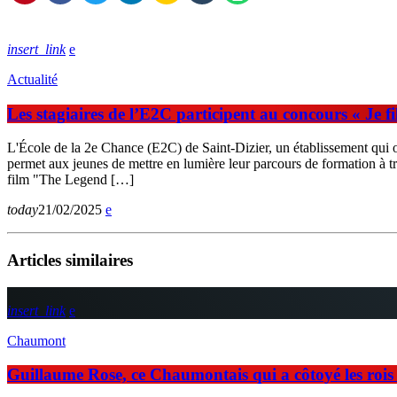
insert_link
Actualité
Les stagiaires de l’E2C participent au concours « Je 
L'École de la 2e Chance (E2C) de Saint-Dizier, un établissement qui o
permet aux jeunes de mettre en lumière leur parcours de formation à t
film "The Legend […]
today
21/02/2025
Articles similaires
insert_link
Chaumont
Guillaume Rose, ce Chaumontais qui a côtoyé les rois d