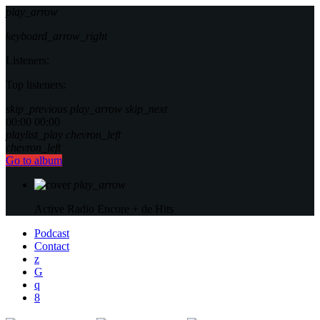
play_arrow
keyboard_arrow_right
Listeners:
Top listeners:
skip_previous
play_arrow
skip_next
00:00
00:00
playlist_play
chevron_left
chevron_left
Go to album
play_arrow
Active Radio
Encore + de Hits
Podcast
Contact