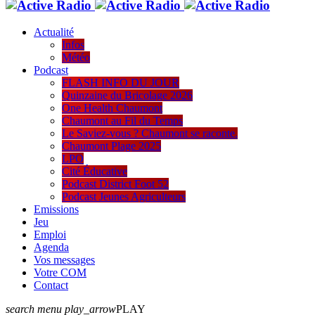
Actualité
Infos
Météo
Podcast
FLASH INFO DU JOUR
Quinzaine du Bricolage 2026
One Health Chaumont
Chaumont au Fil du Temps
Le Saviez-vous ? Chaumont se raconte.
Chaumont Plage 2025
LPO
Cité Éducative
Podcast District Foot 52
Podcast Jeunes Agriculteurs
Emissions
Jeu
Emploi
Agenda
Vos messages
Votre COM
Contact
search
menu
play_arrow
PLAY