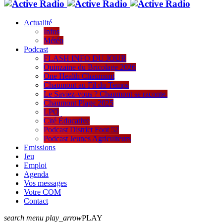
Actualité
Infos
Météo
Podcast
FLASH INFO DU JOUR
Quinzaine du Bricolage 2026
One Health Chaumont
Chaumont au Fil du Temps
Le Saviez-vous ? Chaumont se raconte.
Chaumont Plage 2025
LPO
Cité Éducative
Podcast District Foot 52
Podcast Jeunes Agriculteurs
Emissions
Jeu
Emploi
Agenda
Vos messages
Votre COM
Contact
search
menu
play_arrow
PLAY