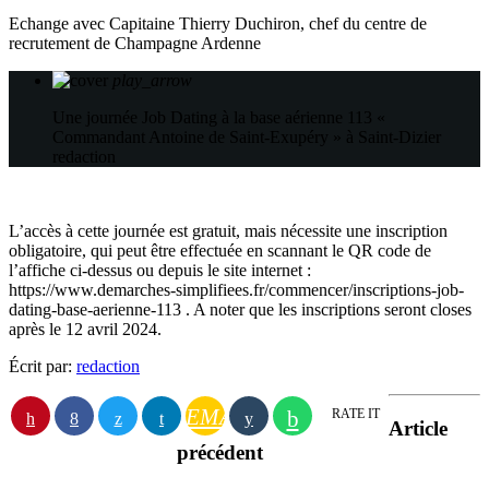
Echange avec Capitaine Thierry Duchiron, chef du centre de
recrutement de Champagne Ardenne
play_arrow
Une journée Job Dating à la base aérienne 113 «
Commandant Antoine de Saint-Exupéry » à Saint-Dizier
redaction
L’accès à cette journée est gratuit, mais nécessite une inscription
obligatoire, qui peut être effectuée en scannant le QR code de
l’affiche ci-dessus ou depuis le site internet :
https://www.demarches-simplifiees.fr/commencer/inscriptions-job-
dating-base-aerienne-113 . A noter que les inscriptions seront closes
après le 12 avril 2024.
Écrit par:
redaction
EMAIL
RATE IT
Article
précédent