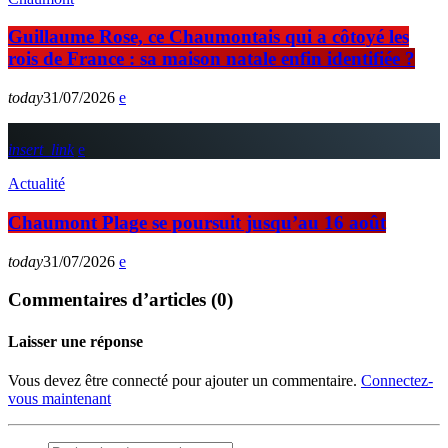
Guillaume Rose, ce Chaumontais qui a côtoyé les
rois de France : sa maison natale enfin identifiée ?
today
31/07/2026
insert_link
Actualité
Chaumont Plage se poursuit jusqu’au 16 août
today
31/07/2026
Commentaires d’articles (0)
Laisser une réponse
Vous devez être connecté pour ajouter un commentaire.
Connectez-
vous maintenant