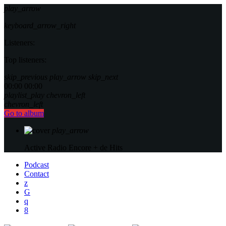
play_arrow
keyboard_arrow_right
Listeners:
Top listeners:
skip_previous
play_arrow
skip_next
00:00
00:00
playlist_play
chevron_left
chevron_left
Go to album
play_arrow
Active Radio
Encore + de Hits
Podcast
Contact