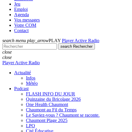
Jeu
Emploi
Agenda
Vos messages
Votre COM
Contact
search
menu
play_arrow
PLAY
Player Active Radio
search
Rechercher
close
close
Player Active Radio
Actualité
Infos
Météo
Podcast
FLASH INFO DU JOUR
Quinzaine du Bricolage 2026
One Health Chaumont
Chaumont au Fil du Temps
Le Saviez-vous ? Chaumont se raconte.
Chaumont Plage 2025
LPO
Cité Éducative