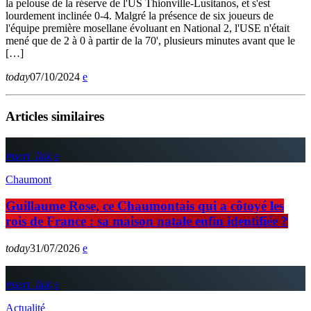
la pelouse de la réserve de l'US Thionville-Lusitanos, et s'est
lourdement inclinée 0-4. Malgré la présence de six joueurs de
l'équipe première mosellane évoluant en National 2, l'USE n'était
mené que de 2 à 0 à partir de la 70', plusieurs minutes avant que le
[…]
today
07/10/2024
Articles similaires
insert_link
Chaumont
Guillaume Rose, ce Chaumontais qui a côtoyé les
rois de France : sa maison natale enfin identifiée ?
today
31/07/2026
insert_link
Actualité