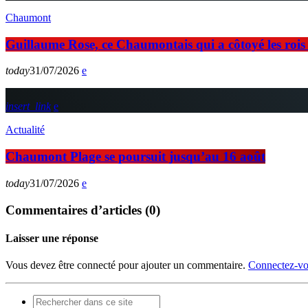
Chaumont
Guillaume Rose, ce Chaumontais qui a côtoyé les rois d
today
31/07/2026
insert_link
Actualité
Chaumont Plage se poursuit jusqu’au 16 août
today
31/07/2026
Commentaires d’articles (0)
Laisser une réponse
Vous devez être connecté pour ajouter un commentaire.
Connectez-vo