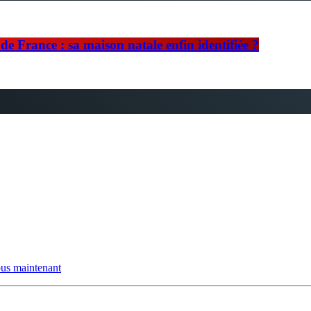
e France : sa maison natale enfin identifiée ?
us maintenant