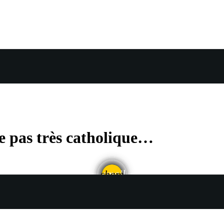
e pas très catholique…
email
share