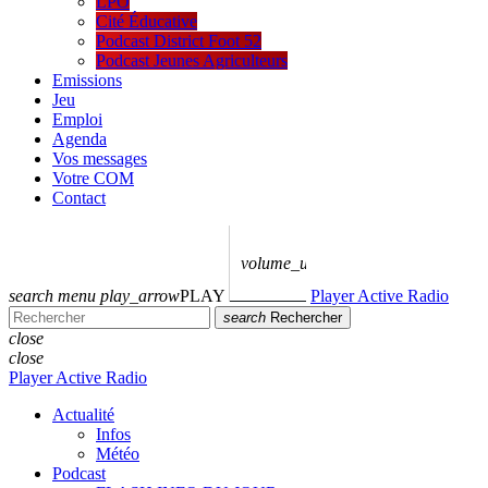
LPO
Cité Éducative
Podcast District Foot 52
Podcast Jeunes Agriculteurs
Emissions
Jeu
Emploi
Agenda
Vos messages
Votre COM
Contact
volume_up
search
menu
play_arrow
PLAY
Player Active Radio
search
Rechercher
close
close
Player Active Radio
Actualité
Infos
Météo
Podcast