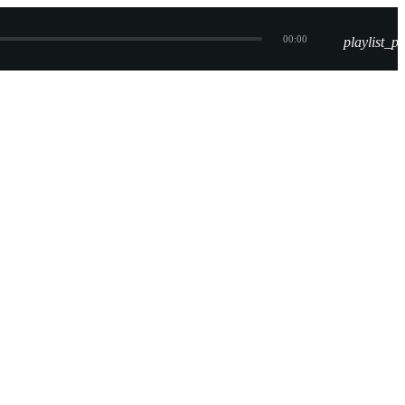
00:00
playlist_pl