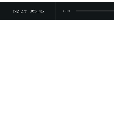
skip_previous
skip_next
00:00