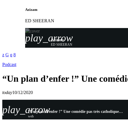
Azizam
ED SHEERAN
play_arrow
Azizam
ED SHEERAN
Podcast
“Un plan d’enfer !” Une comédi
today
10/12/2020
play_arrow
“Un plan d’enfer !” Une comédie pas très catholique…
web