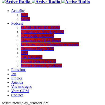
Actualité
Infos
Météo
Podcast
FLASH INFO DU JOUR
Quinzaine du Bricolage 2026
One Health Chaumont
Chaumont au Fil du Temps
Le Saviez-vous ? Chaumont se raconte.
Chaumont Plage 2025
LPO
Cité Éducative
Podcast District Foot 52
Podcast Jeunes Agriculteurs
Emissions
Jeu
Emploi
Agenda
Vos messages
Votre COM
Contact
search
menu
play_arrow
PLAY