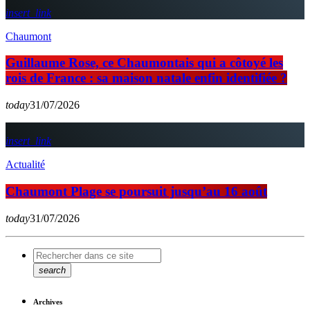
insert_link
Chaumont
Guillaume Rose, ce Chaumontais qui a côtoyé les
rois de France : sa maison natale enfin identifiée ?
today
31/07/2026
insert_link
Actualité
Chaumont Plage se poursuit jusqu’au 16 août
today
31/07/2026
search
Archives