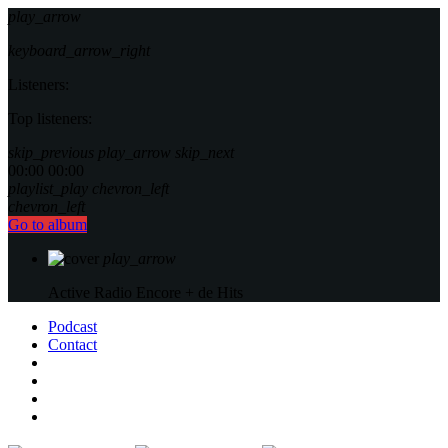
play_arrow
keyboard_arrow_right
Listeners:
Top listeners:
skip_previous
play_arrow
skip_next
00:00
00:00
playlist_play
chevron_left
chevron_left
Go to album
play_arrow
Active Radio
Encore + de Hits
Podcast
Contact