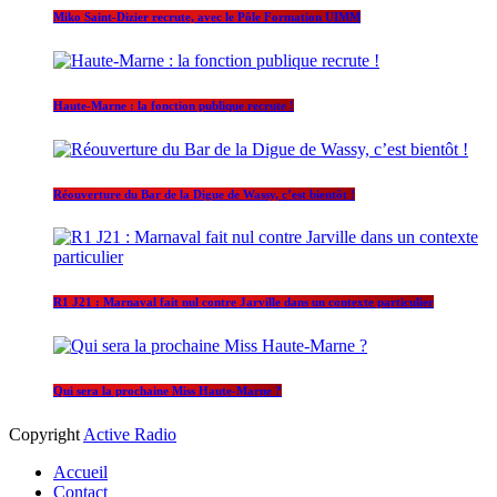
Miko Saint-Dizier recrute, avec le Pôle Formation UIMM
Haute-Marne : la fonction publique recrute !
Réouverture du Bar de la Digue de Wassy, c’est bientôt !
R1 J21 : Marnaval fait nul contre Jarville dans un contexte particulier
Qui sera la prochaine Miss Haute-Marne ?
Copyright
Active Radio
Accueil
Contact