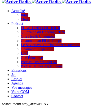
Actualité
Infos
Météo
Podcast
FLASH INFO DU JOUR
Quinzaine du Bricolage 2026
One Health Chaumont
Chaumont au Fil du Temps
Le Saviez-vous ? Chaumont se raconte.
Chaumont Plage 2025
LPO
Cité Éducative
Podcast District Foot 52
Podcast Jeunes Agriculteurs
Emissions
Jeu
Emploi
Agenda
Vos messages
Votre COM
Contact
search
menu
play_arrow
PLAY