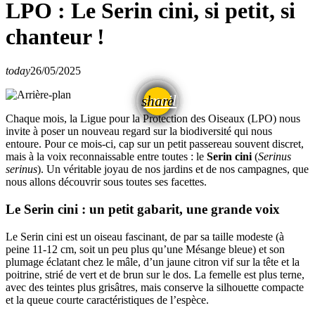
LPO : Le Serin cini, si petit, si
chanteur !
today
26/05/2025
email
share
Chaque mois, la Ligue pour la Protection des Oiseaux (LPO) nous
invite à poser un nouveau regard sur la biodiversité qui nous
entoure. Pour ce mois-ci, cap sur un petit passereau souvent discret,
mais à la voix reconnaissable entre toutes : le
Serin cini
(
Serinus
serinus
). Un véritable joyau de nos jardins et de nos campagnes, que
nous allons découvrir sous toutes ses facettes.
Le Serin cini : un petit gabarit, une grande voix
Le Serin cini est un oiseau fascinant, de par sa taille modeste (à
peine 11-12 cm, soit un peu plus qu’une Mésange bleue) et son
plumage éclatant chez le mâle, d’un jaune citron vif sur la tête et la
poitrine, strié de vert et de brun sur le dos. La femelle est plus terne,
avec des teintes plus grisâtres, mais conserve la silhouette compacte
et la queue courte caractéristiques de l’espèce.