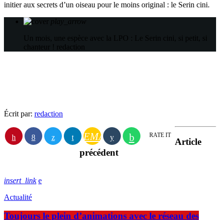
initier aux secrets d’un oiseau pour le moins original : le Serin cini.
play_arrow
Un mois, une espèce avec la LPO : Le Serin cini, si petit, si
chanteur !
redaction
Écrit par:
redaction
EMAIL
RATE IT
Article
précédent
insert_link
Actualité
Toujours le plein d’animations avec le réseau des