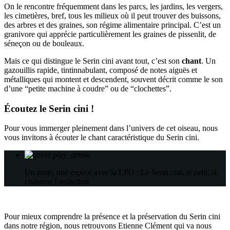
On le rencontre fréquemment dans les parcs, les jardins, les vergers,
les cimetières, bref, tous les milieux où il peut trouver des buissons,
des arbres et des graines, son régime alimentaire principal. C’est un
granivore qui apprécie particulièrement les graines de pissenlit, de
séneçon ou de bouleaux.
Mais ce qui distingue le Serin cini avant tout, c’est son
chant
. Un
gazouillis rapide, tintinnabulant, composé de notes aiguës et
métalliques qui montent et descendent, souvent décrit comme le son
d’une “petite machine à coudre” ou de “clochettes”.
Écoutez le Serin cini !
Pour vous immerger pleinement dans l’univers de cet oiseau, nous
vous invitons à écouter le chant caractéristique du Serin cini.
play_arrow
Un mois, une espèce avec la LPO : Le Serin cini, si petit, si
chanteur !
redaction
Pour mieux comprendre la présence et la préservation du Serin cini
dans notre région, nous retrouvons Etienne Clément qui va nous