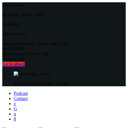
play_arrow
keyboard_arrow_right
Listeners:
Top listeners:
skip_previous
play_arrow
skip_next
00:00
00:00
playlist_play
chevron_left
chevron_left
Go to album
play_arrow
Active Radio
Encore + de Hits
Podcast
Contact