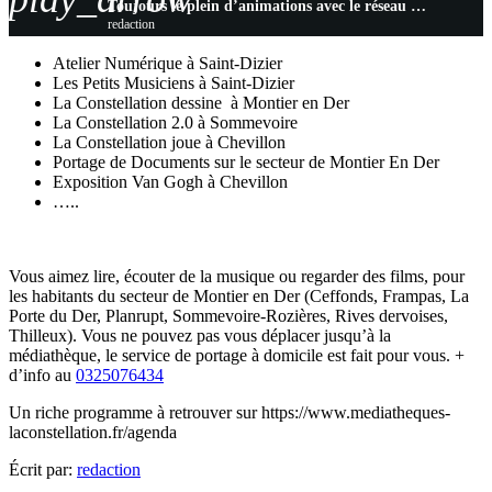
Toujours le plein d’animations avec le réseau des médiathèques “La Constellation”
redaction
Atelier Numérique à Saint-Dizier
Les Petits Musiciens à Saint-Dizier
La Constellation dessine à Montier en Der
La Constellation 2.0 à Sommevoire
La Constellation joue à Chevillon
Portage de Documents sur le secteur de Montier En Der
Exposition Van Gogh à Chevillon
…..
Vous aimez lire, écouter de la musique ou regarder des films, pour
les habitants du secteur de Montier en Der (Ceffonds, Frampas, La
Porte du Der, Planrupt, Sommevoire-Rozières, Rives dervoises,
Thilleux). Vous ne pouvez pas vous déplacer jusqu’à la
médiathèque, le service de portage à domicile est fait pour vous. +
d’info au
0325076434
Un riche programme à retrouver sur https://www.mediatheques-
laconstellation.fr/agenda
Écrit par:
redaction