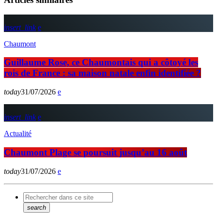
insert_link
Chaumont
Guillaume Rose, ce Chaumontais qui a côtoyé les
rois de France : sa maison natale enfin identifiée ?
today
31/07/2026
insert_link
Actualité
Chaumont Plage se poursuit jusqu’au 16 août
today
31/07/2026
search