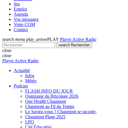
Jeu
Emploi
Agenda
Vos messages
Votre COM
Contact
search
menu
play_arrow
PLAY
Player Active Radio
search
Rechercher
close
close
Player Active Radio
Actualité
Infos
Météo
Podcast
FLASH INFO DU JOUR
Quinzaine du Bricolage 2026
One Health Chaumont
Chaumont au Fil du Temps
Le Saviez-vous ? Chaumont se raconte.
Chaumont Plage 2025
LPO
Cité Éducative