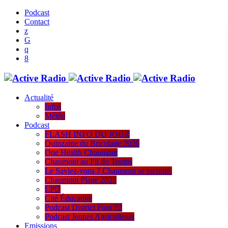
Podcast
Contact
Actualité
Infos
Météo
Podcast
FLASH INFO DU JOUR
Quinzaine du Bricolage 2026
One Health Chaumont
Chaumont au Fil du Temps
Le Saviez-vous ? Chaumont se raconte.
Chaumont Plage 2025
LPO
Cité Éducative
Podcast District Foot 52
Podcast Jeunes Agriculteurs
Emissions