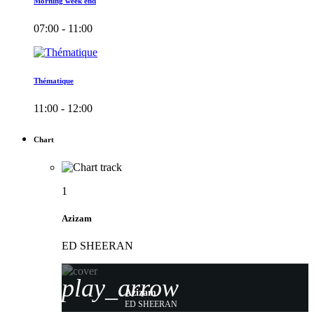
Morning week end
07:00 - 11:00
Thématique
11:00 - 12:00
Chart
1
Azizam
ED SHEERAN
play_arrow
Azizam
ED SHEERAN