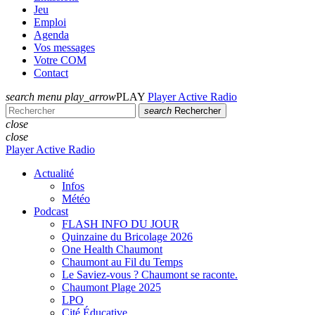
Jeu
Emploi
Agenda
Vos messages
Votre COM
Contact
search
menu
play_arrow
PLAY
Player Active Radio
search
Rechercher
close
close
Player Active Radio
Actualité
Infos
Météo
Podcast
FLASH INFO DU JOUR
Quinzaine du Bricolage 2026
One Health Chaumont
Chaumont au Fil du Temps
Le Saviez-vous ? Chaumont se raconte.
Chaumont Plage 2025
LPO
Cité Éducative