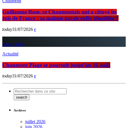
Chaumont
Guillaume Rose, ce Chaumontais qui a côtoyé les
rois de France : sa maison natale enfin identifiée ?
today
31/07/2026
insert_link
Actualité
Chaumont Plage se poursuit jusqu’au 16 août
today
31/07/2026
search
Archives
juillet 2026
juin 2026