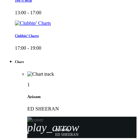
100% local
13:00 - 17:00
Clubbin’ Charts
17:00 - 19:00
Chart
1
Azizam
ED SHEERAN
play_arrow
Azizam
ED SHEERAN