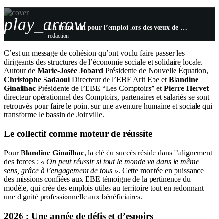
play_arrow
Un front uni pour l’emploi lors des vœux de Nouvelle Équation et des EBE
redaction
C’est un message de cohésion qu’ont voulu faire passer les
dirigeants des structures de l’économie sociale et solidaire locale.
Autour de
Marie-Josée Jobard
Présidente de Nouvelle Équation,
Christophe Sadaoui
Directeur de l’EBE Arit Ebe et
Blandine
Ginailhac
Présidente de l’EBE “Les Comptoirs” et
Pierre Hervet
directeur opérationnel des Comptoirs, partenaires et salariés se sont
retrouvés pour faire le point sur une aventure humaine et sociale qui
transforme le bassin de Joinville.
Le collectif comme moteur de réussite
Pour
Blandine Ginailhac
, la clé du succès réside dans l’alignement
des forces :
« On peut réussir si tout le monde va dans le même
sens, grâce à l’engagement de tous »
. Cette montée en puissance
des missions confiées aux EBE témoigne de la pertinence du
modèle, qui crée des emplois utiles au territoire tout en redonnant
une dignité professionnelle aux bénéficiaires.
2026 : Une année de défis et d’espoirs