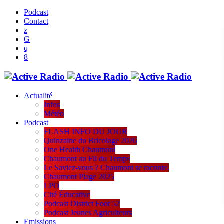
Podcast
Contact
Actualité
Infos
Météo
Podcast
FLASH INFO DU JOUR
Quinzaine du Bricolage 2026
One Health Chaumont
Chaumont au Fil du Temps
Le Saviez-vous ? Chaumont se raconte.
Chaumont Plage 2025
LPO
Cité Éducative
Podcast District Foot 52
Podcast Jeunes Agriculteurs
Emissions