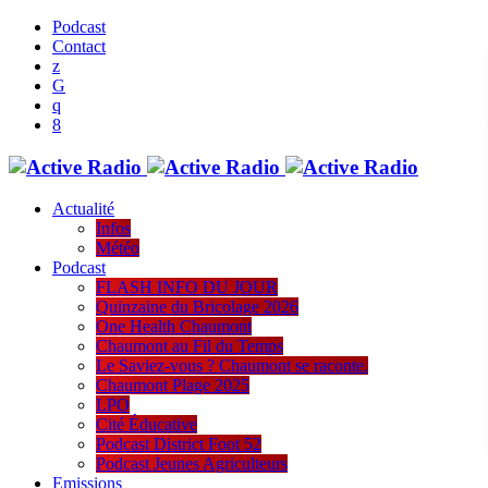
Podcast
Contact
Actualité
Infos
Météo
Podcast
FLASH INFO DU JOUR
Quinzaine du Bricolage 2026
One Health Chaumont
Chaumont au Fil du Temps
Le Saviez-vous ? Chaumont se raconte.
Chaumont Plage 2025
LPO
Cité Éducative
Podcast District Foot 52
Podcast Jeunes Agriculteurs
Emissions