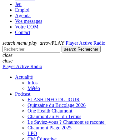
Jeu
Emploi
Agenda
Vos messages
Votre COM
Contact
search
menu
play_arrow
PLAY
Player Active Radio
search
Rechercher
close
close
Player Active Radio
Actualité
Infos
Météo
Podcast
FLASH INFO DU JOUR
Quinzaine du Bricolage 2026
One Health Chaumont
Chaumont au Fil du Temps
Le Saviez-vous ? Chaumont se raconte.
Chaumont Plage 2025
LPO
Cité Éducative