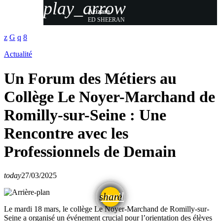
play_arrow
Azizam
ED SHEERAN
Actualité
Un Forum des Métiers au
Collège Le Noyer-Marchand de
Romilly-sur-Seine : Une
Rencontre avec les
Professionnels de Demain
today
27/03/2025
email
share
Le mardi 18 mars, le collège Le Noyer-Marchand de Romilly-sur-
Seine a organisé un événement crucial pour l’orientation des élèves