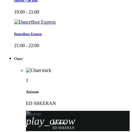
Encore + de Hits
19:00 - 21:00
Dancefloor Express
21:00 - 22:00
Chart
1
Azizam
ED SHEERAN
play_arrow
Azizam
ED SHEERAN