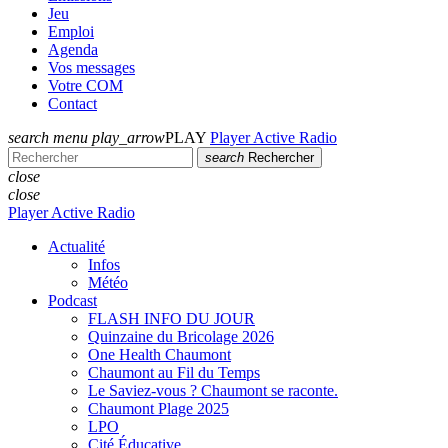
Jeu
Emploi
Agenda
Vos messages
Votre COM
Contact
search
menu
play_arrow
PLAY
Player Active Radio
search
Rechercher
close
close
Player Active Radio
Actualité
Infos
Météo
Podcast
FLASH INFO DU JOUR
Quinzaine du Bricolage 2026
One Health Chaumont
Chaumont au Fil du Temps
Le Saviez-vous ? Chaumont se raconte.
Chaumont Plage 2025
LPO
Cité Éducative