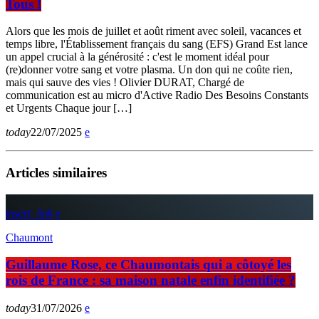
Tous !
Alors que les mois de juillet et août riment avec soleil, vacances et
temps libre, l'Établissement français du sang (EFS) Grand Est lance
un appel crucial à la générosité : c'est le moment idéal pour
(re)donner votre sang et votre plasma. Un don qui ne coûte rien,
mais qui sauve des vies ! Olivier DURAT, Chargé de
communication est au micro d'Active Radio Des Besoins Constants
et Urgents Chaque jour […]
today
22/07/2025
Articles similaires
insert_link
Chaumont
Guillaume Rose, ce Chaumontais qui a côtoyé les
rois de France : sa maison natale enfin identifiée ?
today
31/07/2026