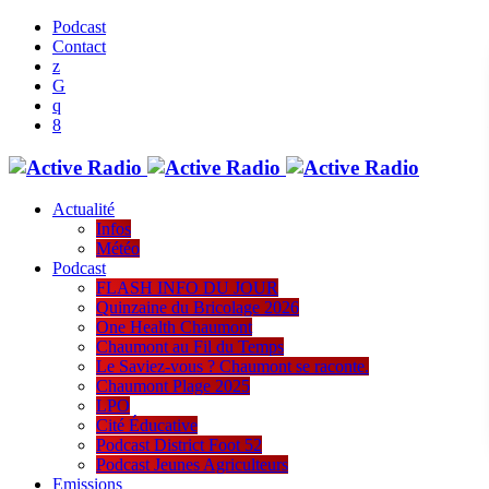
Podcast
Contact
Actualité
Infos
Météo
Podcast
FLASH INFO DU JOUR
Quinzaine du Bricolage 2026
One Health Chaumont
Chaumont au Fil du Temps
Le Saviez-vous ? Chaumont se raconte.
Chaumont Plage 2025
LPO
Cité Éducative
Podcast District Foot 52
Podcast Jeunes Agriculteurs
Emissions