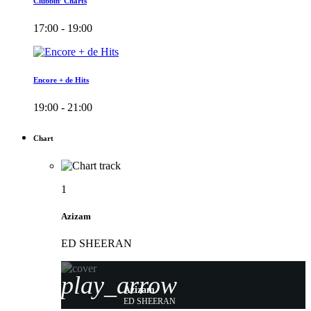
Clubbin’ Charts
17:00 - 19:00
Encore + de Hits
19:00 - 21:00
Chart
1
Azizam
ED SHEERAN
play_arrow
Azizam
ED SHEERAN