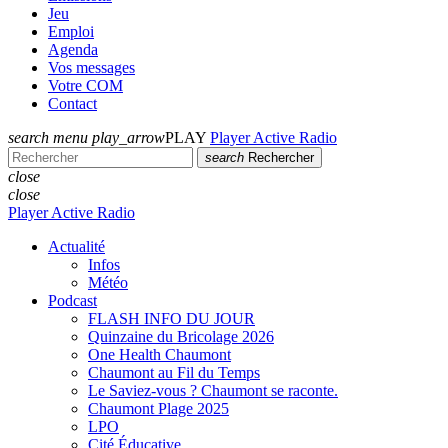
Jeu
Emploi
Agenda
Vos messages
Votre COM
Contact
search
menu
play_arrow
PLAY
Player Active Radio
search
Rechercher
close
close
Player Active Radio
Actualité
Infos
Météo
Podcast
FLASH INFO DU JOUR
Quinzaine du Bricolage 2026
One Health Chaumont
Chaumont au Fil du Temps
Le Saviez-vous ? Chaumont se raconte.
Chaumont Plage 2025
LPO
Cité Éducative