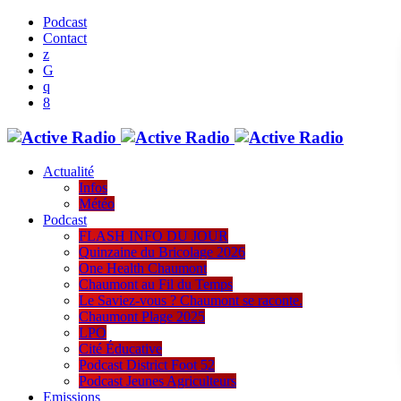
Podcast
Contact
Actualité
Infos
Météo
Podcast
FLASH INFO DU JOUR
Quinzaine du Bricolage 2026
One Health Chaumont
Chaumont au Fil du Temps
Le Saviez-vous ? Chaumont se raconte.
Chaumont Plage 2025
LPO
Cité Éducative
Podcast District Foot 52
Podcast Jeunes Agriculteurs
Emissions