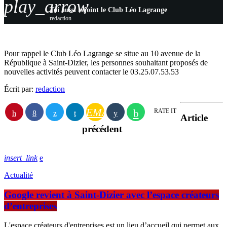
play_arrow
Toi aussi rejoint le Club Léo Lagrange
redaction
Pour rappel le Club Léo Lagrange se situe au 10 avenue de la
République à Saint-Dizier, les personnes souhaitant proposés de
nouvelles activités peuvent contacter le 03.25.07.53.53‍
Écrit par:
redaction
EMAIL
RATE IT
Article
précédent
insert_link
Actualité
Google revient à Saint-Dizier avec l’espace créateurs
d’entreprises
L'espace créateurs d'entreprises est un lieu d’accueil qui permet aux