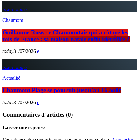
insert_link
Chaumont
Guillaume Rose, ce Chaumontais qui a côtoyé les
rois de France : sa maison natale enfin identifiée ?
today
31/07/2026
insert_link
Actualité
Chaumont Plage se poursuit jusqu’au 16 août
today
31/07/2026
Commentaires d’articles (0)
Laisser une réponse
Vous devez être connecté pour ajouter un commentaire.
Connectez-