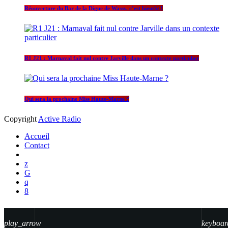
Réouverture du Bar de la Digue de Wassy, c’est bientôt !
R1 J21 : Marnaval fait nul contre Jarville dans un contexte particulier
Qui sera la prochaine Miss Haute-Marne ?
Copyright
Active Radio
Accueil
Contact
play_arrow
keyboar