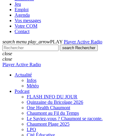
Jeu
Emploi
Agenda
Vos messages
Votre COM
Contact
search
menu
play_arrow
PLAY
Player Active Radio
search
Rechercher
close
close
Player Active Radio
Actualité
Infos
Météo
Podcast
FLASH INFO DU JOUR
Quinzaine du Bricolage 2026
One Health Chaumont
Chaumont au Fil du Temps
Le Saviez-vous ? Chaumont se raconte.
Chaumont Plage 2025
LPO
Cité Éducative