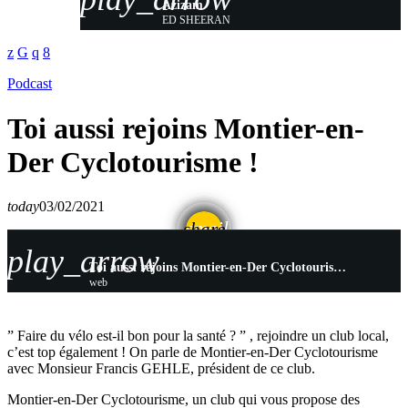
Azizam
ED SHEERAN
Podcast
Toi aussi rejoins Montier-en-
Der Cyclotourisme !
today
03/02/2021
email
share
play_arrow
Toi aussi rejoins Montier-en-Der Cyclotourisme !
web
” Faire du vélo est-il bon pour la santé ? ” , rejoindre un club local,
c’est top également ! On parle de Montier-en-Der Cyclotourisme
avec Monsieur Francis GEHLE, président de ce club.
Montier-en-Der Cyclotourisme, un club qui vous propose des