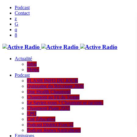
Podcast
Contact
Actualité
Infos
Météo
Podcast
FLASH INFO DU JOUR
Quinzaine du Bricolage 2026
One Health Chaumont
Chaumont au Fil du Temps
Le Saviez-vous ? Chaumont se raconte.
Chaumont Plage 2025
LPO
Cité Éducative
Podcast District Foot 52
Podcast Jeunes Agriculteurs
Emissions