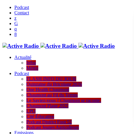
Podcast
Contact
Actualité
Infos
Météo
Podcast
FLASH INFO DU JOUR
Quinzaine du Bricolage 2026
One Health Chaumont
Chaumont au Fil du Temps
Le Saviez-vous ? Chaumont se raconte.
Chaumont Plage 2025
LPO
Cité Éducative
Podcast District Foot 52
Podcast Jeunes Agriculteurs
Emissions