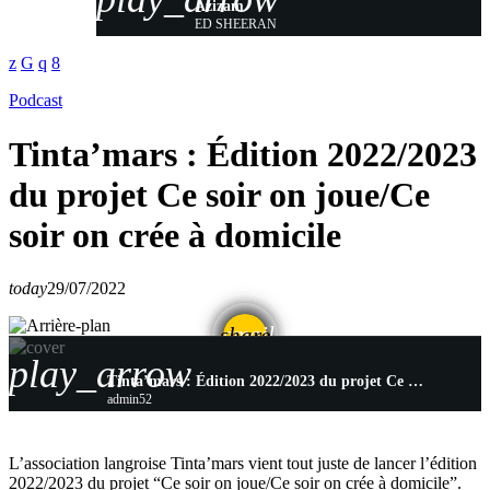
Azizam
ED SHEERAN
Podcast
Tinta’mars : Édition 2022/2023
du projet Ce soir on joue/Ce
soir on crée à domicile
today
29/07/2022
email
share
play_arrow
Tinta’mars : Édition 2022/2023 du projet Ce soir on joue/Ce soir on crée à domicile
admin52
L’association langroise Tinta’mars vient tout juste de lancer l’édition
2022/2023 du projet “Ce soir on joue/Ce soir on crée à domicile”.