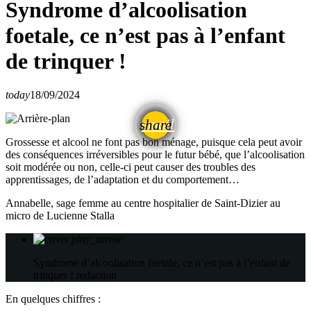
Syndrome d’alcoolisation
foetale, ce n’est pas à l’enfant
de trinquer !
today
18/09/2024
email
share
Grossesse et alcool ne font pas bon ménage, puisque cela peut avoir
des conséquences irréversibles pour le futur bébé, que l’alcoolisation
soit modérée ou non, celle-ci peut causer des troubles des
apprentissages, de l’adaptation et du comportement…
Annabelle, sage femme au centre hospitalier de Saint-Dizier au
micro de Lucienne Stalla
play_arrow
Syndrome d’alcoolisation foetale, ce n’est pas à l’enfant de
trinquer !
redaction
En quelques chiffres :