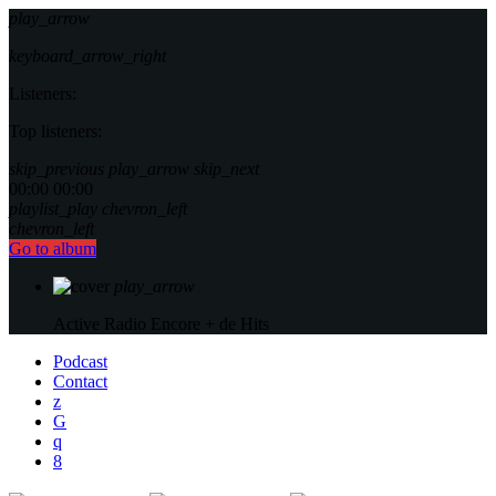
play_arrow
keyboard_arrow_right
Listeners:
Top listeners:
skip_previous
play_arrow
skip_next
00:00
00:00
playlist_play
chevron_left
chevron_left
Go to album
play_arrow
Active Radio
Encore + de Hits
Podcast
Contact