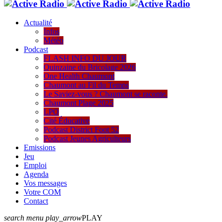
Actualité
Infos
Météo
Podcast
FLASH INFO DU JOUR
Quinzaine du Bricolage 2026
One Health Chaumont
Chaumont au Fil du Temps
Le Saviez-vous ? Chaumont se raconte.
Chaumont Plage 2025
LPO
Cité Éducative
Podcast District Foot 52
Podcast Jeunes Agriculteurs
Emissions
Jeu
Emploi
Agenda
Vos messages
Votre COM
Contact
search
menu
play_arrow
PLAY