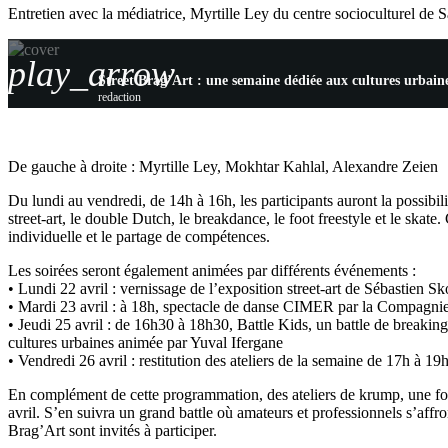
Entretien avec la médiatrice, Myrtille Ley du centre socioculturel de S
play_arrow
Street Brag’Art : une semaine dédiée aux cultures urbaine
redaction
De gauche à droite : Myrtille Ley, Mokhtar Kahlal, Alexandre Zeien
Du lundi au vendredi, de 14h à 16h, les participants auront la possibilité
street-art, le double Dutch, le breakdance, le foot freestyle et le skate.
individuelle et le partage de compétences.
Les soirées seront également animées par différents événements :
• Lundi 22 avril : vernissage de l’exposition street-art de Sébastien
• Mardi 23 avril : à 18h, spectacle de danse CIMER par la Compagni
• Jeudi 25 avril : de 16h30 à 18h30, Battle Kids, un battle de breaking
cultures urbaines animée par Yuval Ifergane
• Vendredi 26 avril : restitution des ateliers de la semaine de 17h à 19
En complément de cette programmation, des ateliers de krump, une for
avril. S’en suivra un grand battle où amateurs et professionnels s’affro
Brag’Art sont invités à participer.