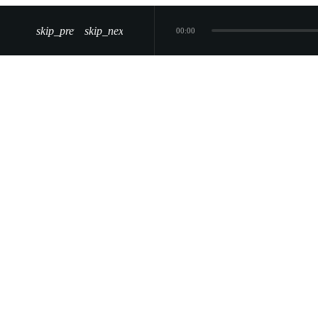
skip_previous
skip_next
00:00