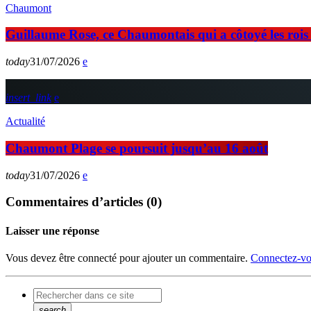
Chaumont
Guillaume Rose, ce Chaumontais qui a côtoyé les rois d
today
31/07/2026
insert_link
Actualité
Chaumont Plage se poursuit jusqu’au 16 août
today
31/07/2026
Commentaires d’articles (0)
Laisser une réponse
Vous devez être connecté pour ajouter un commentaire.
Connectez-vo
search