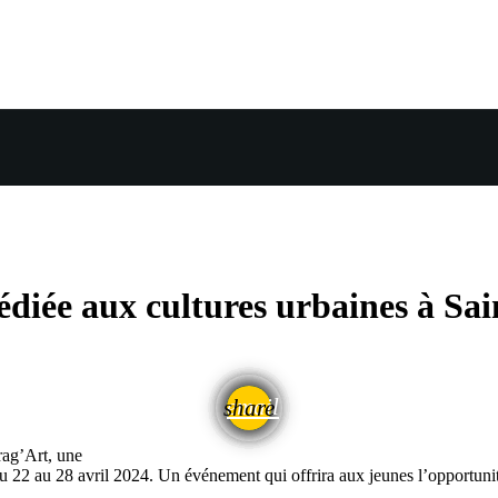
édiée aux cultures urbaines à Sai
email
share
rag’Art, une
du 22 au 28 avril 2024. Un événement qui offrira aux jeunes l’opportun