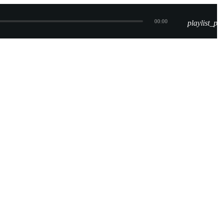
00:00
playlist_pl