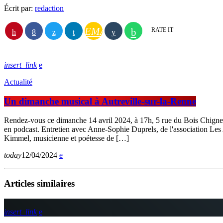
Écrit par:
redaction
EMAIL
RATE IT
insert_link
Actualité
Un dimanche musical à Autreville-sur-la-Renne
Rendez-vous ce dimanche 14 avril 2024, à 17h, 5 rue du Bois Chigneu
en podcast. Entretien avec Anne-Sophie Duprels, de l'association Les 
Kimmel, musicienne et poétesse de […]
today
12/04/2024
Articles similaires
insert_link