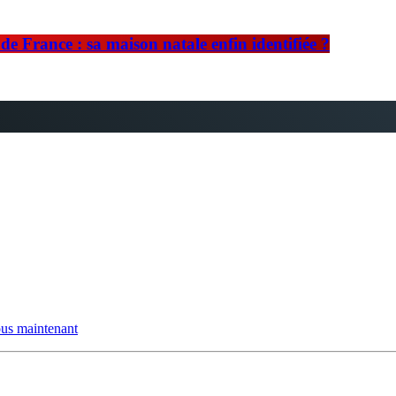
e France : sa maison natale enfin identifiée ?
us maintenant