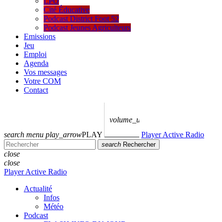
LPO
Cité Éducative
Podcast District Foot 52
Podcast Jeunes Agriculteurs
Emissions
Jeu
Emploi
Agenda
Vos messages
Votre COM
Contact
volume_up
search
menu
play_arrow
PLAY
Player Active Radio
search
Rechercher
close
close
Player Active Radio
Actualité
Infos
Météo
Podcast