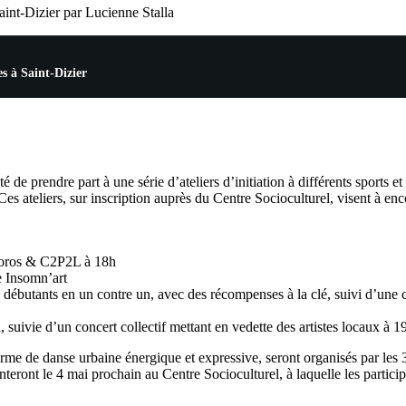
aint-Dizier par Lucienne Stalla
s à Saint-Dizier
 de prendre part à une série d’ateliers d’initiation à différents sports et 
 Ces ateliers, sur inscription auprès du Centre Socioculturel, visent à enc
 Skoros & C2P2L à 18h
e Insomn’art
 débutants en un contre un, avec des récompenses à la clé, suivi d’une c
h, suivie d’un concert collectif mettant en vedette des artistes locaux à 
me de danse urbaine énergique et expressive, seront organisés par les
nteront le 4 mai prochain au Centre Socioculturel, à laquelle les particip