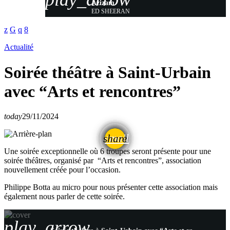
Azizam
ED SHEERAN
Actualité
Soirée théâtre à Saint-Urbain
avec “Arts et rencontres”
today
29/11/2024
email
share
Une soirée exceptionnelle où 6 troupes seront présente pour une
soirée théâtres, organisé par “Arts et rencontres”, association
nouvellement créée pour l’occasion.
Philippe Botta au micro pour nous présenter cette association mais
également nous parler de cette soirée.
play_arrow