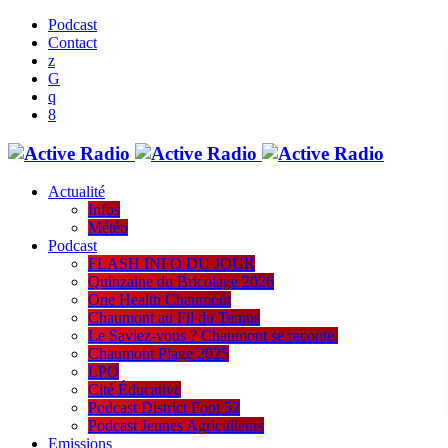
Podcast
Contact
Actualité
Infos
Météo
Podcast
FLASH INFO DU JOUR
Quinzaine du Bricolage 2026
One Health Chaumont
Chaumont au Fil du Temps
Le Saviez-vous ? Chaumont se raconte.
Chaumont Plage 2025
LPO
Cité Éducative
Podcast District Foot 52
Podcast Jeunes Agriculteurs
Emissions