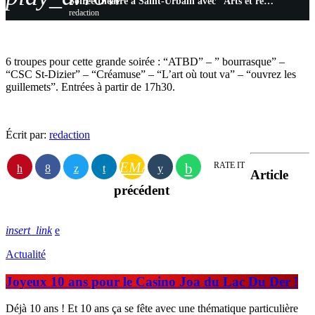
Soirée théâtre à Saint-Urbain avec “Arts et rencontres”
redaction
6 troupes pour cette grande soirée : “ATBD” – ” bourrasque” –
“CSC St-Dizier” – “Créamuse” – “L’art où tout va” – “ouvrez les
guillemets”. Entrées à partir de 17h30.
Écrit par:
redaction
EMAIL
RATE IT
Article
précédent
insert_link
Actualité
Joyeux 10 ans pour le Casino Joa du Lac Du Der !
Déjà 10 ans ! Et 10 ans ça se fête avec une thématique particulière