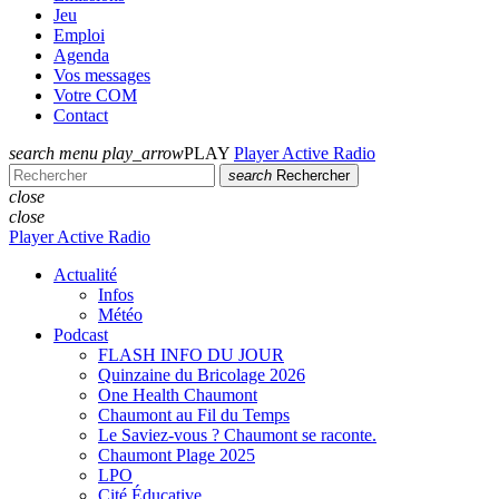
Jeu
Emploi
Agenda
Vos messages
Votre COM
Contact
search
menu
play_arrow
PLAY
Player Active Radio
search
Rechercher
close
close
Player Active Radio
Actualité
Infos
Météo
Podcast
FLASH INFO DU JOUR
Quinzaine du Bricolage 2026
One Health Chaumont
Chaumont au Fil du Temps
Le Saviez-vous ? Chaumont se raconte.
Chaumont Plage 2025
LPO
Cité Éducative