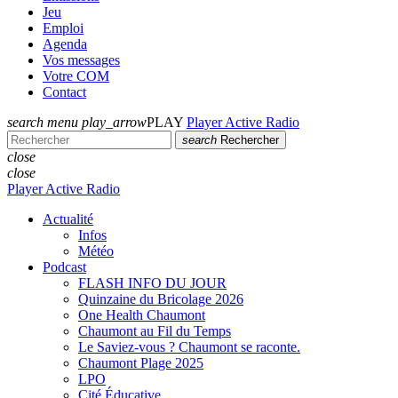
Jeu
Emploi
Agenda
Vos messages
Votre COM
Contact
search
menu
play_arrow
PLAY
Player Active Radio
search
Rechercher
close
close
Player Active Radio
Actualité
Infos
Météo
Podcast
FLASH INFO DU JOUR
Quinzaine du Bricolage 2026
One Health Chaumont
Chaumont au Fil du Temps
Le Saviez-vous ? Chaumont se raconte.
Chaumont Plage 2025
LPO
Cité Éducative