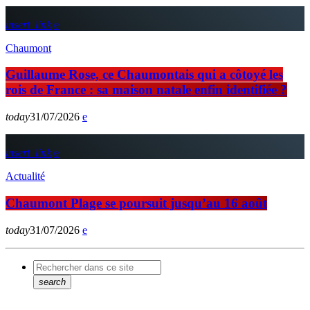
insert_link
Chaumont
Guillaume Rose, ce Chaumontais qui a côtoyé les
rois de France : sa maison natale enfin identifiée ?
today
31/07/2026
insert_link
Actualité
Chaumont Plage se poursuit jusqu’au 16 août
today
31/07/2026
search