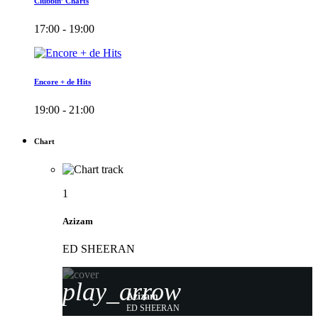
Clubbin’ Charts
17:00 - 19:00
Encore + de Hits
19:00 - 21:00
Chart
1
Azizam
ED SHEERAN
play_arrow
Azizam
ED SHEERAN