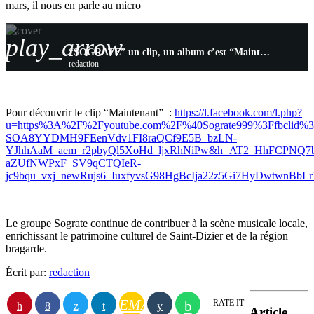
mars, il nous en parle au micro
play_arrow
“SOGRATE” un clip, un album c’est “Maintenant” et on en parle sur Active Radio !
redaction
Pour découvrir le clip “Maintenant” :
https://l.facebook.com/l.php?
u=https%3A%2F%2Fyoutube.com%2F%40Sograte999%3Ffbcl
SOA8YYDMH9FEenVdv1FI8raQCf9E5B_bzLN-
YJhhAaM_aem_r2pbyQl5XoHd_ljxRhNiPw&h=AT2_HhFCPNQ7
aZUfNWPxF_SV9qCTQIeR-
jc9bqu_vxj_newRujs6_IuxfyvsG98HgBcIja22z5Gi7HyDwtwnBb
Le groupe Sograte continue de contribuer à la scène musicale locale,
enrichissant le patrimoine culturel de Saint-Dizier et de la région
bragarde.
Écrit par:
redaction
EMAIL
RATE IT
Article