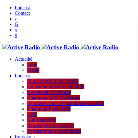
Podcast
Contact
Actualité
Infos
Météo
Podcast
FLASH INFO DU JOUR
Quinzaine du Bricolage 2026
One Health Chaumont
Chaumont au Fil du Temps
Le Saviez-vous ? Chaumont se raconte.
Chaumont Plage 2025
LPO
Cité Éducative
Podcast District Foot 52
Podcast Jeunes Agriculteurs
Emissions