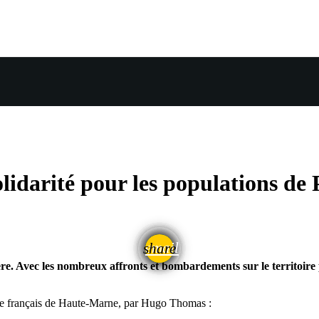
olidarité pour les populations de 
email
share
ère. Avec les nombreux affronts et bombardements sur le territoire p
ire français de Haute-Marne, par Hugo Thomas :