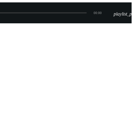
00:00
playlist_pl