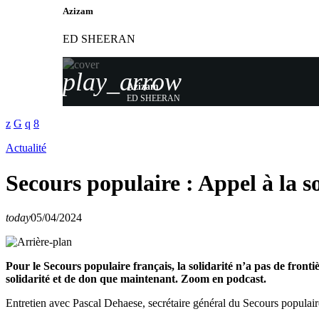
Azizam
ED SHEERAN
play_arrow
Azizam
ED SHEERAN
Actualité
Secours populaire : Appel à la s
today
05/04/2024
Pour le Secours populaire français, la solidarité n’a pas de fronti
solidarité et de don que maintenant. Zoom en podcast.
Entretien avec Pascal Dehaese, secrétaire général du Secours popula