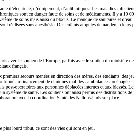
faute d’électricité, d’équipement, d’antibiotiques. Les maladies infectieu
hroniques sont en danger faute de soins et de médicaments. Il y a 10 00
système de soins mais aussi du blocus. Le manque de sanitaires et d’eau
ons sont réalisées sans anesthésie. Des enfants amputés demandent à leur
is avec le soutien de l’Europe, parfois avec le soutien du ministère des 
pitaux français.
 premiers secours menées en direction des mères, des étudiants, des jeune
ontribué au financement de cliniques mobiles : ambulances aménagées et
vis post-opératoires aux personnes déplacées internes et aux blessés. Le
 système de santé. Les soutiens ont aussi permis des distributions de pr
aboration avec la coordination Santé des Nations-Unis sur place.
 plus lourd tribut, ce sont des vies qui sont en jeu.