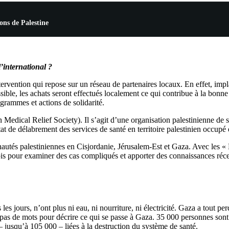
ions de Palestine
’international ?
ervention qui repose sur un réseau de partenaires locaux. En effet, impla
ossible, les achats seront effectués localement ce qui contribue à la bon
rammes et actions de solidarité.
n Medical Relief Society). Il s’agit d’une organisation palestinienne 
at de délabrement des services de santé en territoire palestinien occupé d
tés palestiniennes en Cisjordanie, Jérusalem-Est et Gaza. Avec les « 
ois pour examiner des cas compliqués et apporter des connaissances réc
 les jours, n’ont plus ni eau, ni nourriture, ni électricité. Gaza a tout 
e pas de mots pour décrire ce qui se passe à Gaza. 35 000 personnes son
 jusqu’à 105 000 – liées à la destruction du système de santé.