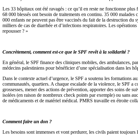
Les 33 hôpitaux ont été ravagés : ce qu’il en reste ne fonctionne plus 
68 000 blessés ont besoin de traitements en continu. 35 000 malades c
000 enfants ne peuvent pas être vaccinés du fait de la destruction du 
milliers de cas de diarrhée et d’infections respiratoires. Les opérati
repousser ? »
Concrètement, comment est-ce que le SPF revêt à la solidarité ?
En général, le SPF finance des cliniques mobiles, des ambulances, parfo
médecins palestiniens pour bénéficier d’une spécialisation dans les hô
Dans le contexte actuel d’urgence, le SPF a soutenu les formations aux
communautés, quartiers. A chaque escalade de la violence, le SPF a c
grossesses, mener des actions de prévention, apporter des soins de sui
isolées (en raison de nombreux check points par exemple) ou sans aucun
de médicaments et de matériel médical. PMRS travaille en étroite coll
Comment faire un don ?
Les besoins sont immenses et vont perdurer, les civils paient toujours le