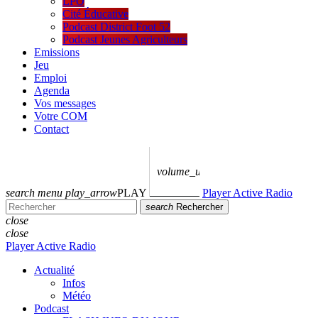
LPO
Cité Éducative
Podcast District Foot 52
Podcast Jeunes Agriculteurs
Emissions
Jeu
Emploi
Agenda
Vos messages
Votre COM
Contact
volume_up
search
menu
play_arrow
PLAY
Player Active Radio
search
Rechercher
close
close
Player Active Radio
Actualité
Infos
Météo
Podcast