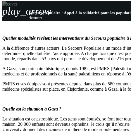
play_arrow
Secours populaire : Appel à la solidarité pour les populat
chaumont
Quelles modalités revêtent les interventions du Secours populaire à l
A la différence d’autres acteurs, Le Secours Populaire a un mode d’int
déterminer quelle doit être l’aide apportée. A chaque fois que c’est p
monde, répartis dans 53 pays ont permis le développement de 216 prog
A Gaza, son partenaire historique, depuis 1982, est PMRS (Palestinia
médecins et de professionnels de la santé palestiniens en réponse à l’ét
PMRS et ses équipes sont présentes depuis, dans plus de 580 communau
médecins spécialistes sur place, en Cisjordanie, comme à Gaza, à la f
Quelle est la situation à Gaza ?
La situation est catastrophique. Les gens sont épuisés, se font tuer tous
maison. 20 000 enfants sont devenus orphelins. Je crois qu’il n’exist
University donnent des dizaines de milliers de morts supplémentaires –