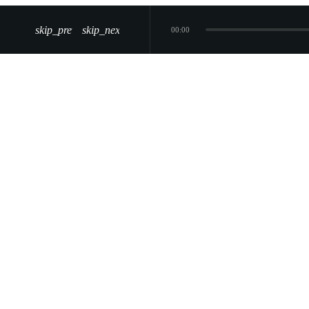
skip_previous
skip_next
00:00