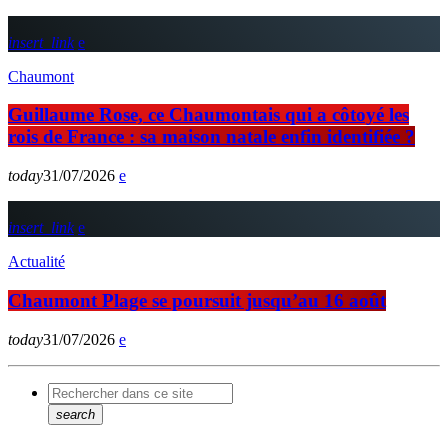
insert_link
Chaumont
Guillaume Rose, ce Chaumontais qui a côtoyé les
rois de France : sa maison natale enfin identifiée ?
today
31/07/2026
insert_link
Actualité
Chaumont Plage se poursuit jusqu’au 16 août
today
31/07/2026
search