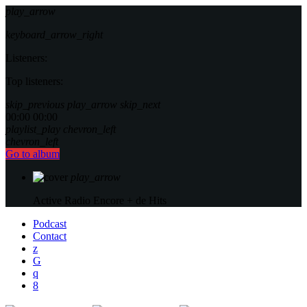
play_arrow
keyboard_arrow_right
Listeners:
Top listeners:
skip_previous
play_arrow
skip_next
00:00
00:00
playlist_play
chevron_left
chevron_left
Go to album
play_arrow
Active Radio
Encore + de Hits
Podcast
Contact