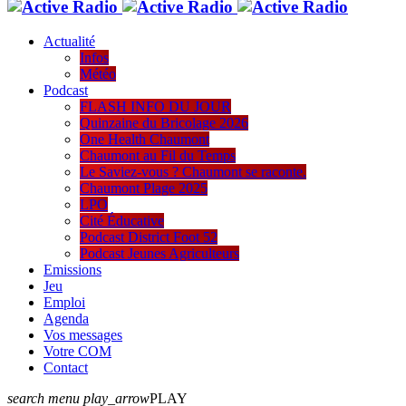
Actualité
Infos
Météo
Podcast
FLASH INFO DU JOUR
Quinzaine du Bricolage 2026
One Health Chaumont
Chaumont au Fil du Temps
Le Saviez-vous ? Chaumont se raconte.
Chaumont Plage 2025
LPO
Cité Éducative
Podcast District Foot 52
Podcast Jeunes Agriculteurs
Emissions
Jeu
Emploi
Agenda
Vos messages
Votre COM
Contact
search
menu
play_arrow
PLAY