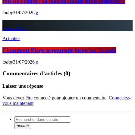
rois de France : sa maison natale enfin identifiée ?
today
31/07/2026
insert_link
Actualité
Chaumont Plage se poursuit jusqu’au 16 août
today
31/07/2026
Commentaires d’articles (0)
Laisser une réponse
Vous devez être connecté pour ajouter un commentaire.
Connectez-
vous maintenant
search