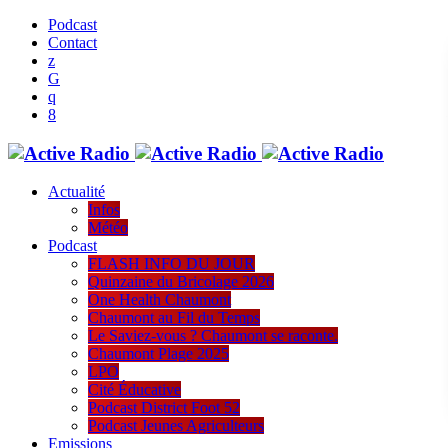
Podcast
Contact
Actualité
Infos
Météo
Podcast
FLASH INFO DU JOUR
Quinzaine du Bricolage 2026
One Health Chaumont
Chaumont au Fil du Temps
Le Saviez-vous ? Chaumont se raconte.
Chaumont Plage 2025
LPO
Cité Éducative
Podcast District Foot 52
Podcast Jeunes Agriculteurs
Emissions