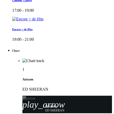
Clubbin’ Charts
17:00 - 19:00
Encore + de Hits
19:00 - 21:00
Chart
1
Azizam
ED SHEERAN
play_arrow
Azizam
ED SHEERAN