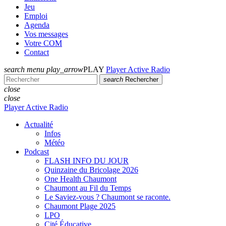
Jeu
Emploi
Agenda
Vos messages
Votre COM
Contact
search
menu
play_arrow
PLAY
Player Active Radio
search
Rechercher
close
close
Player Active Radio
Actualité
Infos
Météo
Podcast
FLASH INFO DU JOUR
Quinzaine du Bricolage 2026
One Health Chaumont
Chaumont au Fil du Temps
Le Saviez-vous ? Chaumont se raconte.
Chaumont Plage 2025
LPO
Cité Éducative