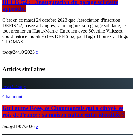
DEFIS 52 : L’inauguration du garage solidaire
approche
C'est en ce mardi 24 octobre 2023 que l'association d'insertion
DEFIS 52, basée à Langres, va inaugurer son garage solidaire, le
tout premier en Haute-Marne. Entretien avec Séverine Villessot,
coordinatrice mobilité chez DEFIS 52, par Hugo Thomas : Hugo
THOMAS
today
24/10/2023
Articles similaires
insert_link
Chaumont
Guillaume Rose, ce Chaumontais qui a côtoyé les
rois de France : sa maison natale enfin identifiée ?
today
31/07/2026