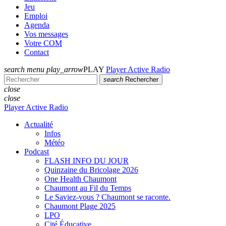
Jeu
Emploi
Agenda
Vos messages
Votre COM
Contact
search
menu
play_arrow
PLAY
Player Active Radio
search
Rechercher
close
close
Player Active Radio
Actualité
Infos
Météo
Podcast
FLASH INFO DU JOUR
Quinzaine du Bricolage 2026
One Health Chaumont
Chaumont au Fil du Temps
Le Saviez-vous ? Chaumont se raconte.
Chaumont Plage 2025
LPO
Cité Éducative