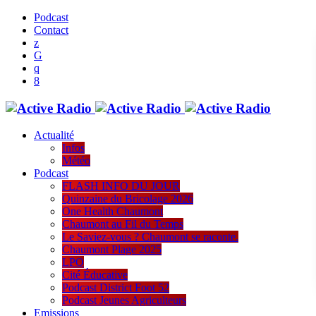
Podcast
Contact
Actualité
Infos
Météo
Podcast
FLASH INFO DU JOUR
Quinzaine du Bricolage 2026
One Health Chaumont
Chaumont au Fil du Temps
Le Saviez-vous ? Chaumont se raconte.
Chaumont Plage 2025
LPO
Cité Éducative
Podcast District Foot 52
Podcast Jeunes Agriculteurs
Emissions