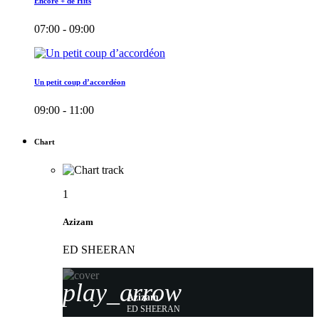
Encore + de Hits
07:00 - 09:00
Un petit coup d’accordéon
09:00 - 11:00
Chart
1
Azizam
ED SHEERAN
play_arrow
Azizam
ED SHEERAN