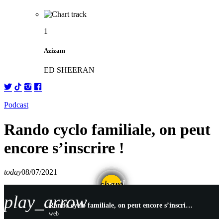
1
Azizam
ED SHEERAN
Podcast
Rando cyclo familiale, on peut
encore s’inscrire !
today
08/07/2021
email
share
play_arrow
Rando cyclo familiale, on peut encore s’inscrire !
web