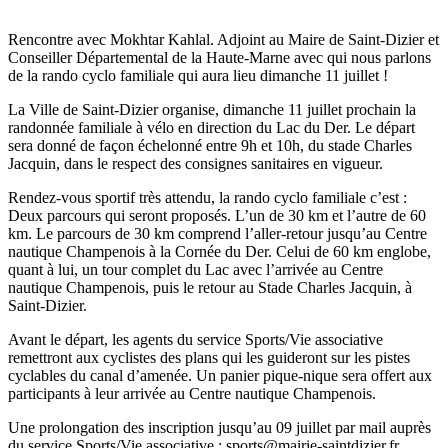
Rencontre avec Mokhtar Kahlal. Adjoint au Maire de Saint-Dizier et
Conseiller Départemental de la Haute-Marne avec qui nous parlons
de la rando cyclo familiale qui aura lieu dimanche 11 juillet !
La Ville de Saint-Dizier organise, dimanche 11 juillet prochain la
randonnée familiale à vélo en direction du Lac du Der. Le départ
sera donné de façon échelonné entre 9h et 10h, du stade Charles
Jacquin, dans le respect des consignes sanitaires en vigueur.
Rendez-vous sportif très attendu, la rando cyclo familiale c’est :
Deux parcours qui seront proposés. L’un de 30 km et l’autre de 60
km. Le parcours de 30 km comprend l’aller-retour jusqu’au Centre
nautique Champenois à la Cornée du Der. Celui de 60 km englobe,
quant à lui, un tour complet du Lac avec l’arrivée au Centre
nautique Champenois, puis le retour au Stade Charles Jacquin, à
Saint-Dizier.
Avant le départ, les agents du service Sports/Vie associative
remettront aux cyclistes des plans qui les guideront sur les pistes
cyclables du canal d’amenée. Un panier pique-nique sera offert aux
participants à leur arrivée au Centre nautique Champenois.
Une prolongation des inscription jusqu’au 09 juillet par mail auprès
du service Sports/Vie associative : sports@mairie-saintdizier.fr