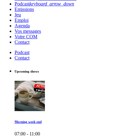
Podcast
Infos
keyboard_arrow_down
Emissions
Météo
FLASH INFO DU JOUR
Jeu
Quinzaine du Bricolage 2026
Emploi
One Health Chaumont
Agenda
Chaumont au Fil du Temps
Vos messages
Le Saviez-vous ? Chaumont se raconte.
Votre COM
Chaumont Plage 2025
Contact
LPO
Cité Éducative
Podcast
Podcast District Foot 52
Contact
Podcast Jeunes Agriculteurs
Upcoming shows
Morning week end
07:00 - 11:00