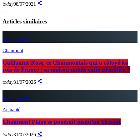
today
08/07/2021
Articles similaires
insert_link
Chaumont
Guillaume Rose, ce Chaumontais qui a côtoyé les
rois de France : sa maison natale enfin identifiée ?
today
31/07/2026
insert_link
Actualité
Chaumont Plage se poursuit jusqu’au 16 août
today
31/07/2026