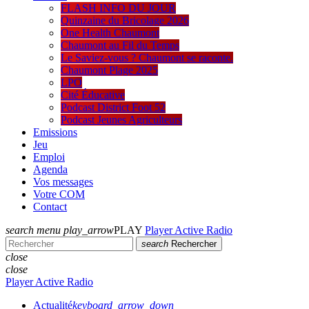
FLASH INFO DU JOUR
Quinzaine du Bricolage 2026
One Health Chaumont
Chaumont au Fil du Temps
Le Saviez-vous ? Chaumont se raconte.
Chaumont Plage 2025
LPO
Cité Éducative
Podcast District Foot 52
Podcast Jeunes Agriculteurs
Emissions
Jeu
Emploi
Agenda
Vos messages
Votre COM
Contact
search
menu
play_arrow
PLAY
Player Active Radio
search
Rechercher
close
close
Player Active Radio
Actualité
keyboard_arrow_down