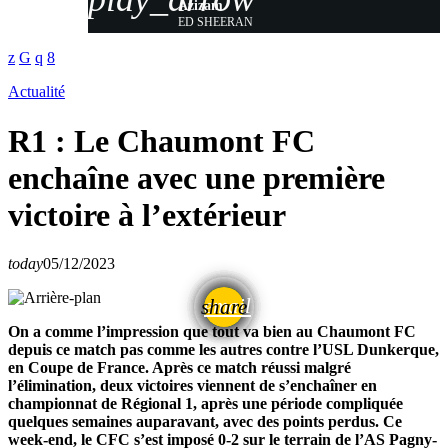
Azizam
ED SHEERAN
Actualité
R1 : Le Chaumont FC
enchaîne avec une première
victoire à l’extérieur
today
05/12/2023
email
share
On a comme l’impression que tout va bien au Chaumont FC
depuis ce match pas comme les autres contre l’USL Dunkerque,
en Coupe de France. Après ce match réussi malgré
l’élimination, deux victoires viennent de s’enchaîner en
championnat de Régional 1, après une période compliquée
quelques semaines auparavant, avec des points perdus. Ce
week-end, le CFC s’est imposé 0-2 sur le terrain de l’AS Pagny-