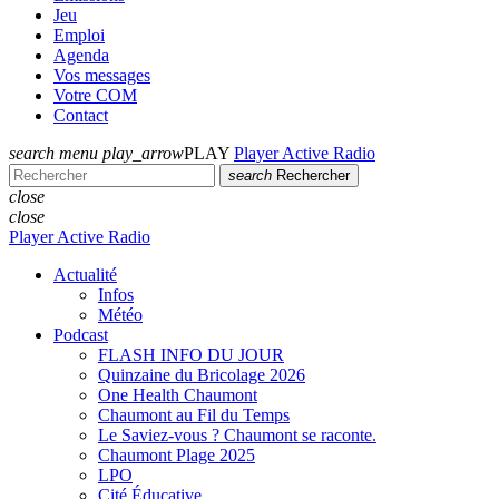
Jeu
Emploi
Agenda
Vos messages
Votre COM
Contact
search
menu
play_arrow
PLAY
Player Active Radio
search
Rechercher
close
close
Player Active Radio
Actualité
Infos
Météo
Podcast
FLASH INFO DU JOUR
Quinzaine du Bricolage 2026
One Health Chaumont
Chaumont au Fil du Temps
Le Saviez-vous ? Chaumont se raconte.
Chaumont Plage 2025
LPO
Cité Éducative