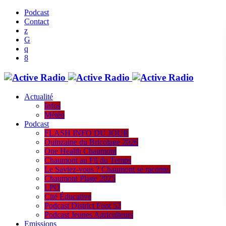
Podcast
Contact
Actualité
Infos
Météo
Podcast
FLASH INFO DU JOUR
Quinzaine du Bricolage 2026
One Health Chaumont
Chaumont au Fil du Temps
Le Saviez-vous ? Chaumont se raconte.
Chaumont Plage 2025
LPO
Cité Éducative
Podcast District Foot 52
Podcast Jeunes Agriculteurs
Emissions