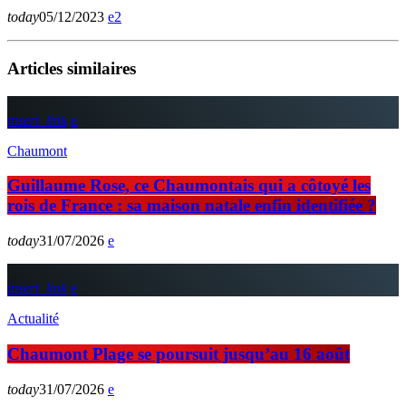
today
05/12/2023
2
Articles similaires
insert_link
Chaumont
Guillaume Rose, ce Chaumontais qui a côtoyé les
rois de France : sa maison natale enfin identifiée ?
today
31/07/2026
insert_link
Actualité
Chaumont Plage se poursuit jusqu’au 16 août
today
31/07/2026