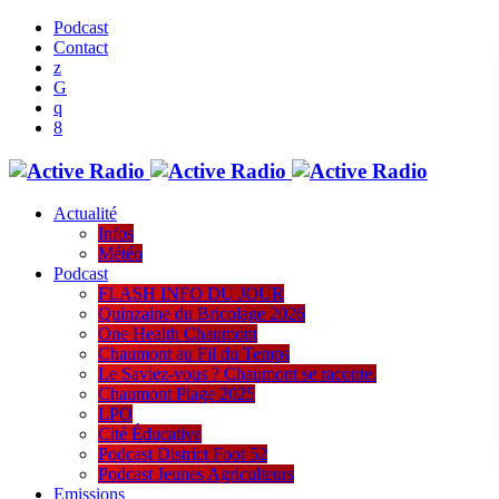
Podcast
Contact
Actualité
Infos
Météo
Podcast
FLASH INFO DU JOUR
Quinzaine du Bricolage 2026
One Health Chaumont
Chaumont au Fil du Temps
Le Saviez-vous ? Chaumont se raconte.
Chaumont Plage 2025
LPO
Cité Éducative
Podcast District Foot 52
Podcast Jeunes Agriculteurs
Emissions