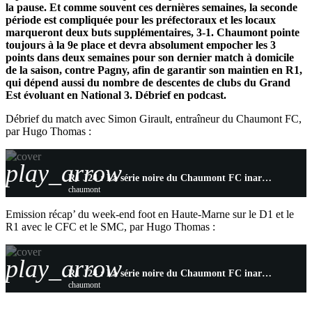
la pause. Et comme souvent ces dernières semaines, la seconde
période est compliquée pour les préfectoraux et les locaux
marqueront deux buts supplémentaires, 3-1. Chaumont pointe
toujours à la 9e place et devra absolument empocher les 3
points dans deux semaines pour son dernier match à domicile
de la saison, contre Pagny, afin de garantir son maintien en R1,
qui dépend aussi du nombre de descentes de clubs du Grand
Est évoluant en National 3. Débrief en podcast.
Débrief du match avec Simon Girault, entraîneur du Chaumont FC,
par Hugo Thomas :
play_arrow
R1 J24 : La série noire du Chaumont FC inarrêtable, la lutte pour le maintien inévitable
chaumont
Emission récap’ du week-end foot en Haute-Marne sur le D1 et le
R1 avec le CFC et le SMC, par Hugo Thomas :
play_arrow
R1 J24 : La série noire du Chaumont FC inarrêtable, la lutte pour le maintien inévitable
chaumont