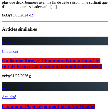
plus que deux Journées avant la fin de cette saison, il ne suffirait que
d'un point pour les leaders afin […]
today
13/05/2024
2
Articles similaires
insert_link
Chaumont
Guillaume Rose, ce Chaumontais qui a côtoyé les
rois de France : sa maison natale enfin identifiée ?
today
31/07/2026
insert_link
Actualité
Chaumont Plage se poursuit jusqu’au 16 août