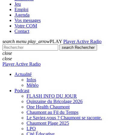
Jeu
Emploi
Agenda
Vos messages
Votre COM
Contact
search
menu
play_arrow
PLAY
Player Active Radio
search
Rechercher
close
close
Player Active Radio
Actualité
Infos
Météo
Podcast
FLASH INFO DU JOUR
Quinzaine du Bricolage 2026
One Health Chaumont
Chaumont au Fil du Temps
Le Saviez-vous ? Chaumont se raconte.
Chaumont Plage 2025
LPO
Cité Éducative