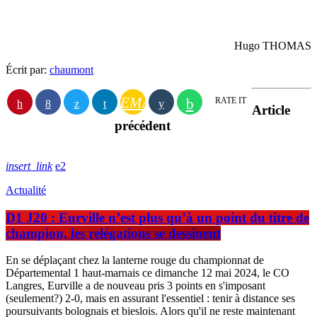
Hugo THOMAS
Écrit par:
chaumont
EMAIL
RATE IT
Article
précédent
insert_link
2
Actualité
D1 J20 : Eurville n’est plus qu’à un point du titre de
champion, les relégations se dessinent
En se déplaçant chez la lanterne rouge du championnat de
Départemental 1 haut-marnais ce dimanche 12 mai 2024, le CO
Langres, Eurville a de nouveau pris 3 points en s'imposant
(seulement?) 2-0, mais en assurant l'essentiel : tenir à distance ses
poursuivants bolognais et bieslois. Alors qu'il ne reste maintenant