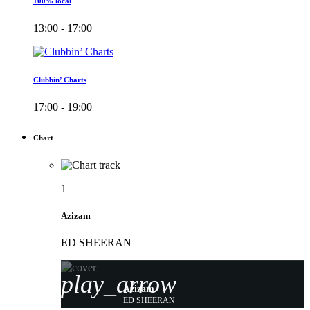
100% local
13:00 - 17:00
Clubbin’ Charts
17:00 - 19:00
Chart
1
Azizam
ED SHEERAN
play_arrow
Azizam
ED SHEERAN