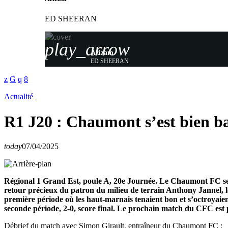
ED SHEERAN
play_arrow
Azizam
ED SHEERAN
Actualité
R1 J20 : Chaumont s’est bien ba
today
07/04/2025
Régional 1 Grand Est, poule A, 20e Journée. Le Chaumont FC se d
retour précieux du patron du milieu de terrain Anthony Jannel, 
première période où les haut-marnais tenaient bon et s’octroyaien
seconde période, 2-0, score final. Le prochain match du CFC est 
Débrief du match avec Simon Girault, entraîneur du Chaumont FC :