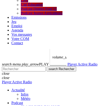
LPO
Cité Éducative
Podcast District Foot 52
Podcast Jeunes Agriculteurs
Emissions
Jeu
Emploi
Agenda
Vos messages
Votre COM
Contact
volume_up
search
menu
play_arrow
PLAY
Player Active Radio
search
Rechercher
close
close
Player Active Radio
Actualité
Infos
Météo
Podcast