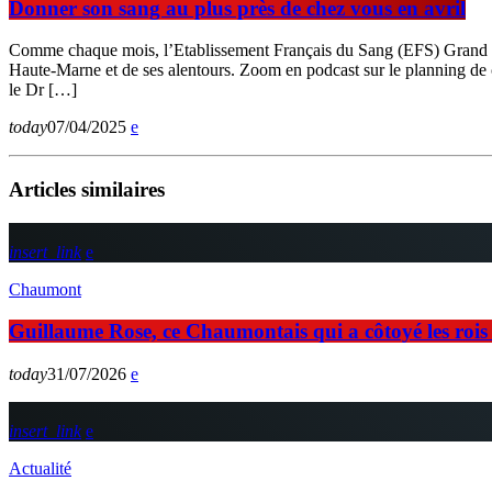
Donner son sang au plus près de chez vous en avril
Comme chaque mois, l’Etablissement Français du Sang (EFS) Grand Est
Haute-Marne et de ses alentours. Zoom en podcast sur le planning de ce
le Dr […]
today
07/04/2025
Articles similaires
insert_link
Chaumont
Guillaume Rose, ce Chaumontais qui a côtoyé les rois d
today
31/07/2026
insert_link
Actualité