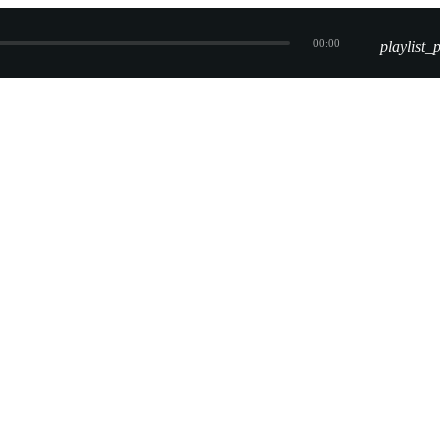
00:00
playlist_pl