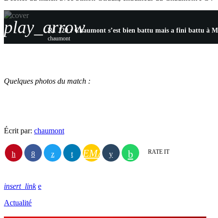
play_arrow
R1 J20 : Chaumont s’est bien battu mais a fini battu à M
chaumont
Quelques photos du match :
Écrit par:
chaumont
EMAIL
RATE IT
insert_link
Actualité