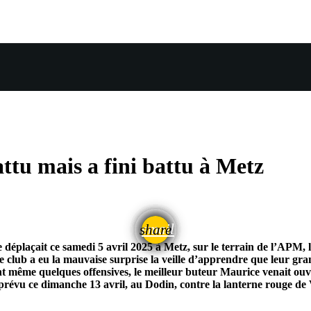
ttu mais a fini battu à Metz
email
share
éplaçait ce samedi 5 avril 2025 à Metz, sur le terrain de l’APM, 
le club a eu la mauvaise surprise la veille d’apprendre que leur g
t même quelques offensives, le meilleur buteur Maurice venait ouvri
prévu ce dimanche 13 avril, au Dodin, contre la lanterne rouge de 