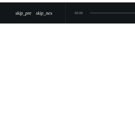
skip_previous
skip_next
00:00