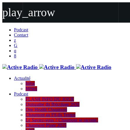
play_arrow
play_arrow
Podcast
Contact
Active Radio
Encore + de Hits
Actualité
Infos
Météo
Podcast
FLASH INFO DU JOUR
Quinzaine du Bricolage 2026
One Health Chaumont
Chaumont au Fil du Temps
Le Saviez-vous ? Chaumont se raconte.
Chaumont Plage 2025