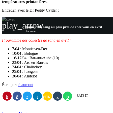
températures printanières.
Entretien avec le Dr Peggy Cygler :
play_arrow
Donner son sang au plus près de chez vous en avril
chaumont
Programme des collectes de sang en avril :
7/04 : Montier-en-Der
10/04 : Bologne
16-17/04 : Bar-sur-Aube (10)
23/04 : Arc-en-Barrois
24/04 : Chalindrey
25/04 : Longeau
30/04 : Andelot
Écrit par:
chaumont
email
RATE IT