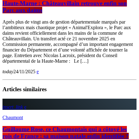
Haute-Marne : Châteauvillain retrouve enfin son
Parc aux daims
Après plus de vingt ans de gestion départementale marqués par
l’ambitieux mais chaotique projet « Animal'Explora », le Parc aux
daims revient officiellement dans les mains de la commune de
Châteauvillain. Un transfert acté ce 21 novembre 2025 en
Commission permanente, accompagné d’un important engagement
financier du Département et d’une volonté affichée de tourner la
page. Entretien avec Nicolas Lacroix, président du Conseil
départemental de la Haute-Marne : Le […]
today
24/11/2025
Articles similaires
insert_link
Chaumont
Guillaume Rose, ce Chaumontais qui a côtoyé les
rois de France : sa maison natale enfin identifiée ?