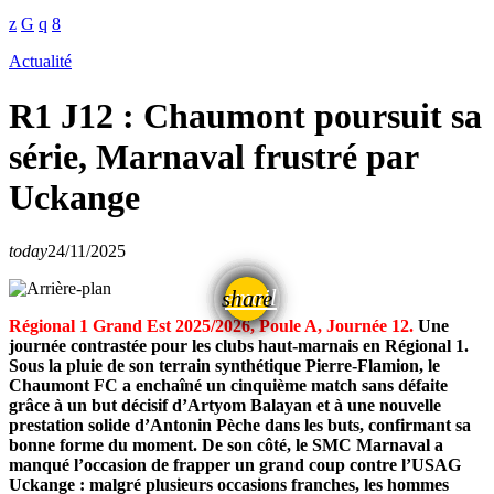
Actualité
R1 J12 : Chaumont poursuit sa
série, Marnaval frustré par
Uckange
today
24/11/2025
email
share
Régional 1 Grand Est 2025/2026, Poule A, Journée 12.
Une
journée contrastée pour les clubs haut-marnais en Régional 1.
Sous la pluie de son terrain synthétique Pierre-Flamion, le
Chaumont FC a enchaîné un cinquième match sans défaite
grâce à un but décisif d’Artyom Balayan et à une nouvelle
prestation solide d’Antonin Pèche dans les buts, confirmant sa
bonne forme du moment. De son côté, le SMC Marnaval a
manqué l’occasion de frapper un grand coup contre l’USAG
Uckange : malgré plusieurs occasions franches, les hommes