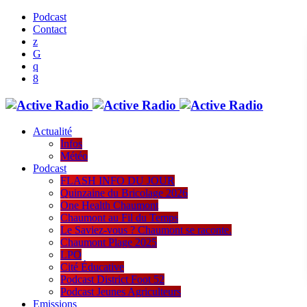
Podcast
Contact
Actualité
Infos
Météo
Podcast
FLASH INFO DU JOUR
Quinzaine du Bricolage 2026
One Health Chaumont
Chaumont au Fil du Temps
Le Saviez-vous ? Chaumont se raconte.
Chaumont Plage 2025
LPO
Cité Éducative
Podcast District Foot 52
Podcast Jeunes Agriculteurs
Emissions