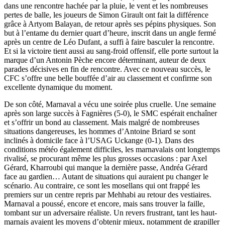
dans une rencontre hachée par la pluie, le vent et les nombreuses
pertes de balle, les joueurs de Simon Girault ont fait la différence
grâce à Artyom Balayan, de retour après ses pépins physiques. Son
but à l’entame du dernier quart d’heure, inscrit dans un angle fermé
après un centre de Léo Dufant, a suffi à faire basculer la rencontre.
Et si la victoire tient aussi au sang-froid offensif, elle porte surtout la
marque d’un Antonin Pèche encore déterminant, auteur de deux
parades décisives en fin de rencontre. Avec ce nouveau succès, le
CFC s’offre une belle bouffée d’air au classement et confirme son
excellente dynamique du moment.
De son côté, Marnaval a vécu une soirée plus cruelle. Une semaine
après son large succès à Fagnières (5-0), le SMC espérait enchaîner
et s’offrir un bond au classement. Mais malgré de nombreuses
situations dangereuses, les hommes d’Antoine Briard se sont
inclinés à domicile face à l’USAG Uckange (0-1). Dans des
conditions météo également difficiles, les marnavalais ont longtemps
rivalisé, se procurant même les plus grosses occasions : par Axel
Gérard, Kharroubi qui manque la dernière passe, Andréa Gérard
face au gardien… Autant de situations qui auraient pu changer le
scénario. Au contraire, ce sont les mosellans qui ont frappé les
premiers sur un centre repris par Mehhabi au retour des vestiaires.
Marnaval a poussé, encore et encore, mais sans trouver la faille,
tombant sur un adversaire réaliste. Un revers frustrant, tant les haut-
marnais avaient les moyens d’obtenir mieux, notamment de grapiller