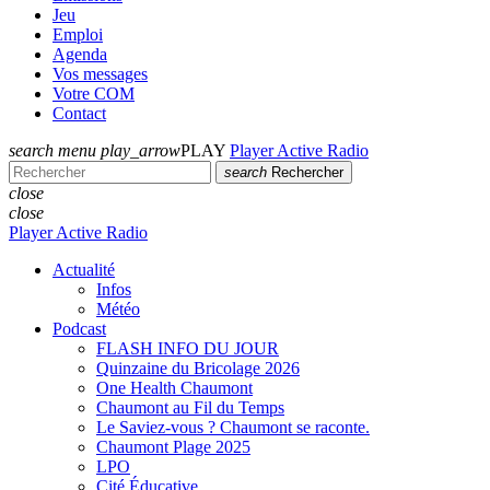
Jeu
Emploi
Agenda
Vos messages
Votre COM
Contact
search
menu
play_arrow
PLAY
Player Active Radio
search
Rechercher
close
close
Player Active Radio
Actualité
Infos
Météo
Podcast
FLASH INFO DU JOUR
Quinzaine du Bricolage 2026
One Health Chaumont
Chaumont au Fil du Temps
Le Saviez-vous ? Chaumont se raconte.
Chaumont Plage 2025
LPO
Cité Éducative