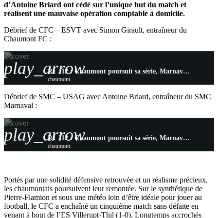
d’Antoine Briard ont cédé sur l’unique but du match et
réalisent une mauvaise opération comptable à domicile.
Débrief de CFC – ESVT avec Simon Girault, entraîneur du
Chaumont FC :
play_arrow
R1 J12 : Chaumont poursuit sa série, Marnaval frustré par Uckange
chaumont
Débrief de SMC – USAG avec Antoine Briard, entraîneur du SMC
Marnaval :
play_arrow
R1 J12 : Chaumont poursuit sa série, Marnaval frustré par Uckange
chaumont
Portés par une solidité défensive retrouvée et un réalisme précieux,
les chaumontais poursuivent leur remontée. Sur le synthétique de
Pierre-Flamion et sous une météo loin d’être idéale pour jouer au
football, le CFC a enchaîné un cinquième match sans défaite en
venant à bout de l’ES Villerupt-Thil (1-0). Longtemps accrochés