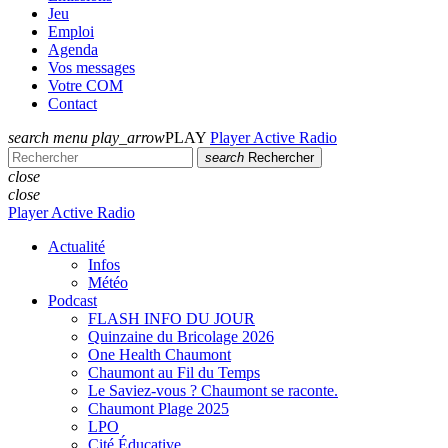
Jeu
Emploi
Agenda
Vos messages
Votre COM
Contact
search
menu
play_arrow
PLAY
Player Active Radio
search
Rechercher
close
close
Player Active Radio
Actualité
Infos
Météo
Podcast
FLASH INFO DU JOUR
Quinzaine du Bricolage 2026
One Health Chaumont
Chaumont au Fil du Temps
Le Saviez-vous ? Chaumont se raconte.
Chaumont Plage 2025
LPO
Cité Éducative