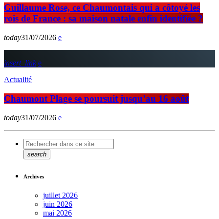
Guillaume Rose, ce Chaumontais qui a côtoyé les
rois de France : sa maison natale enfin identifiée ?
today
31/07/2026
insert_link
Actualité
Chaumont Plage se poursuit jusqu’au 16 août
today
31/07/2026
search
Archives
juillet 2026
juin 2026
mai 2026