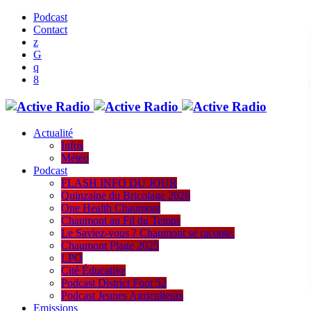
Podcast
Contact
Actualité
Infos
Météo
Podcast
FLASH INFO DU JOUR
Quinzaine du Bricolage 2026
One Health Chaumont
Chaumont au Fil du Temps
Le Saviez-vous ? Chaumont se raconte.
Chaumont Plage 2025
LPO
Cité Éducative
Podcast District Foot 52
Podcast Jeunes Agriculteurs
Emissions