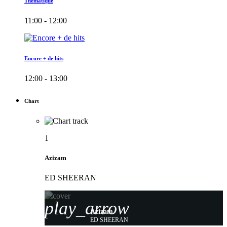
Thématique
11:00 - 12:00
Encore + de hits
12:00 - 13:00
Chart
1
Azizam
ED SHEERAN
play_arrow
Azizam
ED SHEERAN