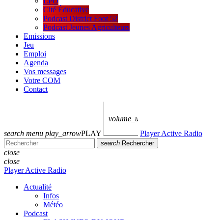
LPO
Cité Éducative
Podcast District Foot 52
Podcast Jeunes Agriculteurs
Emissions
Jeu
Emploi
Agenda
Vos messages
Votre COM
Contact
volume_up
search
menu
play_arrow
PLAY
Player Active Radio
search
Rechercher
close
close
Player Active Radio
Actualité
Infos
Météo
Podcast