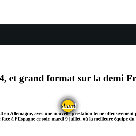
/4, et grand format sur la demi 
email
share
24 en Allemagne, avec une nouvelle prestation terne offensivement p
ace à l’Espagne ce soir, mardi 9 juillet, où la meilleure équipe d