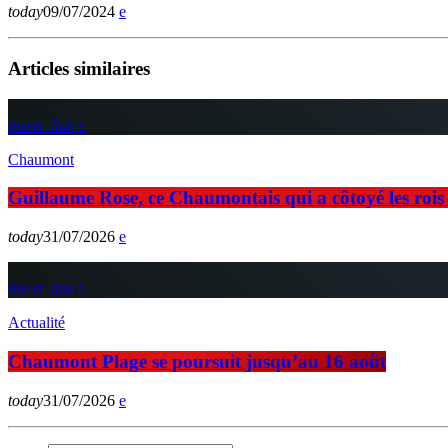
today
09/07/2024
Articles similaires
insert_link
Chaumont
Guillaume Rose, ce Chaumontais qui a côtoyé les rois d
today
31/07/2026
insert_link
Actualité
Chaumont Plage se poursuit jusqu’au 16 août
today
31/07/2026