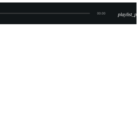
00:00
playlist_pl