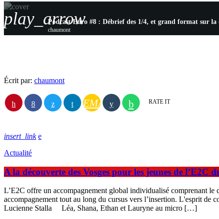
play_arrow
Podcast Euro #8 : Débrief des 1/4, et grand format sur l
chaumont
Écrit par:
chaumont
EMAIL
RATE IT
insert_link
Actualité
A la découverte des Vosges pour les jeunes de l’E2C du
L’E2C offre un accompagnement global individualisé comprenant le dé
accompagnement tout au long du cursus vers l’insertion. L'esprit de co
Lucienne Stalla Léa, Shana, Ethan et Lauryne au micro […]