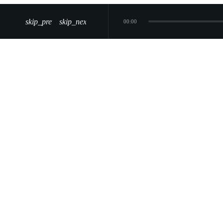
skip_previous
skip_next
00:00