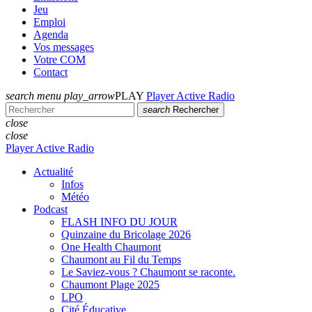
Jeu
Emploi
Agenda
Vos messages
Votre COM
Contact
search
menu
play_arrow
PLAY
Player Active Radio
search
Rechercher
close
close
Player Active Radio
Actualité
Infos
Météo
Podcast
FLASH INFO DU JOUR
Quinzaine du Bricolage 2026
One Health Chaumont
Chaumont au Fil du Temps
Le Saviez-vous ? Chaumont se raconte.
Chaumont Plage 2025
LPO
Cité Éducative