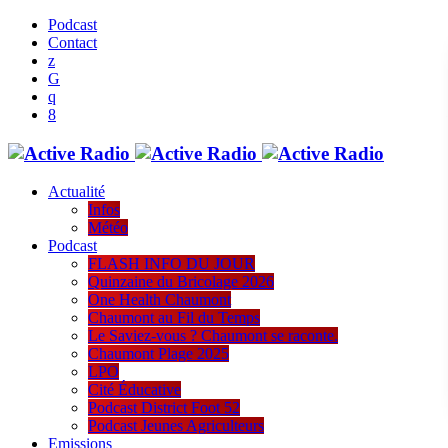
Podcast
Contact
Actualité
Infos
Météo
Podcast
FLASH INFO DU JOUR
Quinzaine du Bricolage 2026
One Health Chaumont
Chaumont au Fil du Temps
Le Saviez-vous ? Chaumont se raconte.
Chaumont Plage 2025
LPO
Cité Éducative
Podcast District Foot 52
Podcast Jeunes Agriculteurs
Emissions