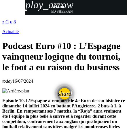
play_arrow
Azizam
ED SHEERAN
Actualité
Podcast Euro #10 : L’Espagne
vainqueur logique du tournoi,
le foot a eu raison du business
today
16/07/2024
email
share
Episode 10. L’Espagne a remporté le 4e Euro de son histoire ce
dimanche 14 juillet 2024 en battant l’Angleterre, 2 buts à 1, à
Berlin. En remportant ses 7 matchs, la “Roja” aura vraiment
été l’équipe la plus belle à suivre et à regarder durant cette
compétition, contrairement aux anglais qui pratiquaient un
football relativement sans idées malgré les nombreuses fortes