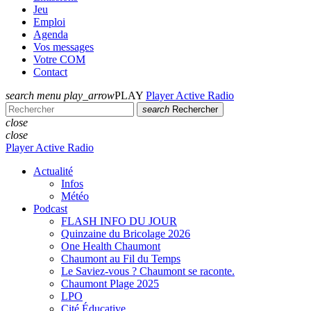
Jeu
Emploi
Agenda
Vos messages
Votre COM
Contact
search
menu
play_arrow
PLAY
Player Active Radio
search
Rechercher
close
close
Player Active Radio
Actualité
Infos
Météo
Podcast
FLASH INFO DU JOUR
Quinzaine du Bricolage 2026
One Health Chaumont
Chaumont au Fil du Temps
Le Saviez-vous ? Chaumont se raconte.
Chaumont Plage 2025
LPO
Cité Éducative