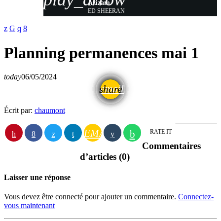
Azizam
ED SHEERAN
Planning permanences mai 1
today
06/05/2024
email
share
Écrit par:
chaumont
EMAIL
RATE IT
Commentaires
d’articles (0)
Laisser une réponse
Vous devez être connecté pour ajouter un commentaire.
Connectez-
vous maintenant