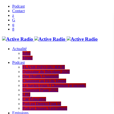
Podcast
Contact
Actualité
Infos
Météo
Podcast
FLASH INFO DU JOUR
Quinzaine du Bricolage 2026
One Health Chaumont
Chaumont au Fil du Temps
Le Saviez-vous ? Chaumont se raconte.
Chaumont Plage 2025
LPO
Cité Éducative
Podcast District Foot 52
Podcast Jeunes Agriculteurs
Emissions