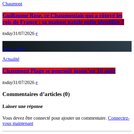
Chaumont
Guillaume Rose, ce Chaumontais qui a côtoyé les
rois de France : sa maison natale enfin identifiée ?
today
31/07/2026
insert_link
Actualité
Chaumont Plage se poursuit jusqu’au 16 août
today
31/07/2026
Commentaires d’articles (0)
Laisser une réponse
Vous devez être connecté pour ajouter un commentaire.
Connectez-
vous maintenant