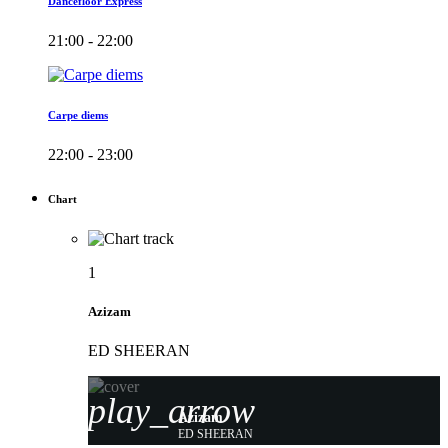
Dancefloor Express
21:00 - 22:00
Carpe diems
22:00 - 23:00
Chart
1
Azizam
ED SHEERAN
play_arrow
Azizam
ED SHEERAN