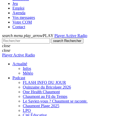
Jeu
Emploi
Agenda
Vos messages
Votre COM
Contact
search
menu
play_arrow
PLAY
Player Active Radio
search
Rechercher
close
close
Player Active Radio
Actualité
Infos
Météo
Podcast
FLASH INFO DU JOUR
Quinzaine du Bricolage 2026
One Health Chaumont
Chaumont au Fil du Temps
Le Saviez-vous ? Chaumont se raconte.
Chaumont Plage 2025
LPO
Cité Éducative