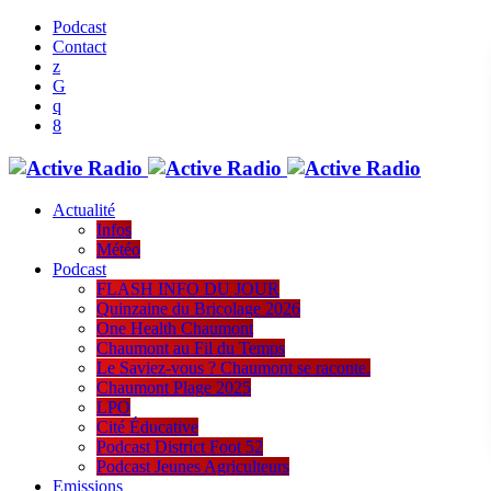
Podcast
Contact
Actualité
Infos
Météo
Podcast
FLASH INFO DU JOUR
Quinzaine du Bricolage 2026
One Health Chaumont
Chaumont au Fil du Temps
Le Saviez-vous ? Chaumont se raconte.
Chaumont Plage 2025
LPO
Cité Éducative
Podcast District Foot 52
Podcast Jeunes Agriculteurs
Emissions