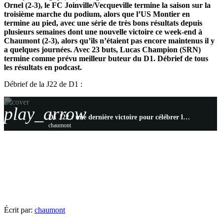
Ornel (2-3), le FC Joinville/Vecqueville termine la saison sur la
troisième marche du podium, alors que l’US Montier en
termine au pied, avec une série de très bons résultats depuis
plusieurs semaines dont une nouvelle victoire ce week-end à
Chaumont (2-3), alors qu’ils n’étaient pas encore maintenus il y
a quelques journées. Avec 23 buts, Lucas Champion (SRN)
termine comme prévu meilleur buteur du D1. Débrief de tous
les résultats en podcast.
Débrief de la J22 de D1 :
play_arrow
D1 J22 : une dernière victoire pour célébrer le titre à Bologne, Montier confirme son gros finish
chaumont
Écrit par:
chaumont