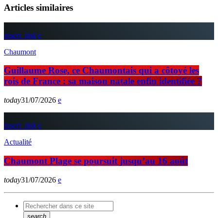
Articles similaires
insert_link
Chaumont
Guillaume Rose, ce Chaumontais qui a côtoyé les
rois de France : sa maison natale enfin identifiée ?
today
31/07/2026
insert_link
Actualité
Chaumont Plage se poursuit jusqu’au 16 août
today
31/07/2026
search