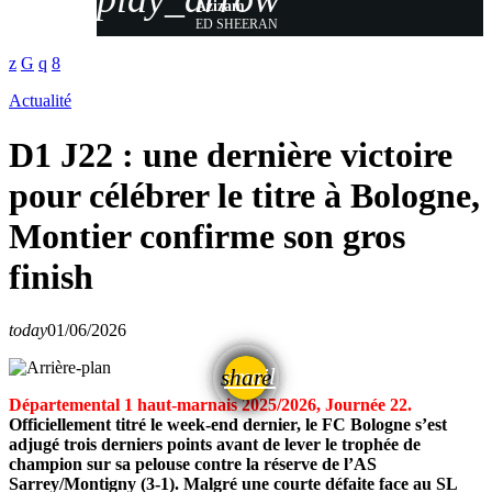
Azizam
ED SHEERAN
Actualité
D1 J22 : une dernière victoire
pour célébrer le titre à Bologne,
Montier confirme son gros
finish
today
01/06/2026
email
share
Départemental 1 haut-marnais 2025/2026, Journée 22.
Officiellement titré le week-end dernier, le FC Bologne s’est
adjugé trois derniers points avant de lever le trophée de
champion sur sa pelouse contre la réserve de l’AS
Sarrey/Montigny (3-1). Malgré une courte défaite face au SL