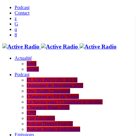
Podcast
Contact
Actualité
Infos
Météo
Podcast
FLASH INFO DU JOUR
Quinzaine du Bricolage 2026
One Health Chaumont
Chaumont au Fil du Temps
Le Saviez-vous ? Chaumont se raconte.
Chaumont Plage 2025
LPO
Cité Éducative
Podcast District Foot 52
Podcast Jeunes Agriculteurs
Emissions