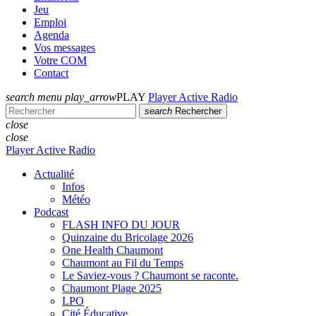
Jeu
Emploi
Agenda
Vos messages
Votre COM
Contact
search
menu
play_arrow
PLAY
Player Active Radio
search
Rechercher
close
close
Player Active Radio
Actualité
Infos
Météo
Podcast
FLASH INFO DU JOUR
Quinzaine du Bricolage 2026
One Health Chaumont
Chaumont au Fil du Temps
Le Saviez-vous ? Chaumont se raconte.
Chaumont Plage 2025
LPO
Cité Éducative