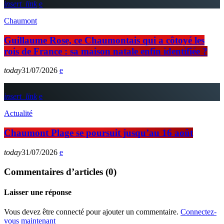
insert_link
Chaumont
Guillaume Rose, ce Chaumontais qui a côtoyé les
rois de France : sa maison natale enfin identifiée ?
today
31/07/2026
insert_link
Actualité
Chaumont Plage se poursuit jusqu’au 16 août
today
31/07/2026
Commentaires d’articles (0)
Laisser une réponse
Vous devez être connecté pour ajouter un commentaire.
Connectez-
vous maintenant