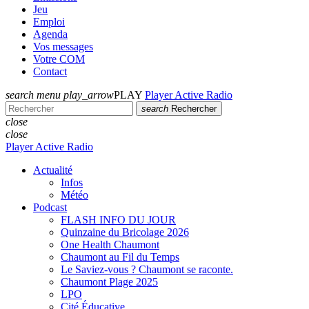
Jeu
Emploi
Agenda
Vos messages
Votre COM
Contact
search
menu
play_arrow
PLAY
Player Active Radio
search
Rechercher
close
close
Player Active Radio
Actualité
Infos
Météo
Podcast
FLASH INFO DU JOUR
Quinzaine du Bricolage 2026
One Health Chaumont
Chaumont au Fil du Temps
Le Saviez-vous ? Chaumont se raconte.
Chaumont Plage 2025
LPO
Cité Éducative