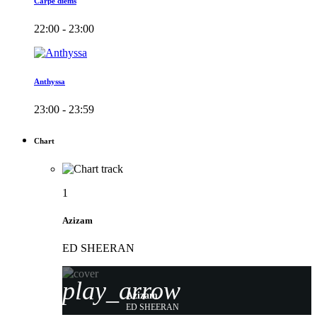
Carpe diems
22:00 - 23:00
Anthyssa
23:00 - 23:59
Chart
1
Azizam
ED SHEERAN
play_arrow
Azizam
ED SHEERAN