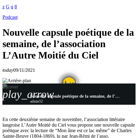
Podcast
Nouvelle capsule poétique de la
semaine, de l’association
L’Autre Moitié du Ciel
today
09/11/2021
email
share
play_arrow
Nouvelle capsule poétique de la semaine, de l’association L’Autre Moitié du Ciel
admin52
En cette deuxième semaine de novembre, l’association littéraire
langroise L’Autre Moitié du Ciel vous propose une nouvelle capsule
poétique avec la lecture de “Mon âme est ce lac même” de Charles
Sainte-Beuve (1804-1869), lu par Jean-Rémi de l’asso.