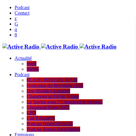
Podcast
Contact
Actualité
Infos
Météo
Podcast
FLASH INFO DU JOUR
Quinzaine du Bricolage 2026
One Health Chaumont
Chaumont au Fil du Temps
Le Saviez-vous ? Chaumont se raconte.
Chaumont Plage 2025
LPO
Cité Éducative
Podcast District Foot 52
Podcast Jeunes Agriculteurs
Emissions