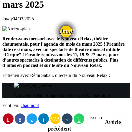
mars 2025
today
04/03/2025
email
share
Rendez-vous mensuel avec le Nouveau Relax, théâtre
chaumontais, pour l’agenda du mois de mars 2025 ! Première
date ce 6 mars, avec un spectacle de théâtre musical intitulé
“Cirque” ! Ensuite rendez-vous les 11, 19 & 27 mars, pour
d’autres spectacles à destination de différents publics. Plus
d’infos en podcast et sur le site du Nouveau Relax.
Entretien avec Rémi Sabau, directeur du Nouveau Relax :
play_arrow
Nouveau Relax : L’agenda de mars 2025
chaumont
Écrit par:
chaumont
EMAIL
RATE IT
Article
précédent