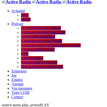
Actualité
Infos
Météo
Podcast
FLASH INFO DU JOUR
Quinzaine du Bricolage 2026
One Health Chaumont
Chaumont au Fil du Temps
Le Saviez-vous ? Chaumont se raconte.
Chaumont Plage 2025
LPO
Cité Éducative
Podcast District Foot 52
Podcast Jeunes Agriculteurs
Emissions
Jeu
Emploi
Agenda
Vos messages
Votre COM
Contact
search
menu
play_arrow
PLAY