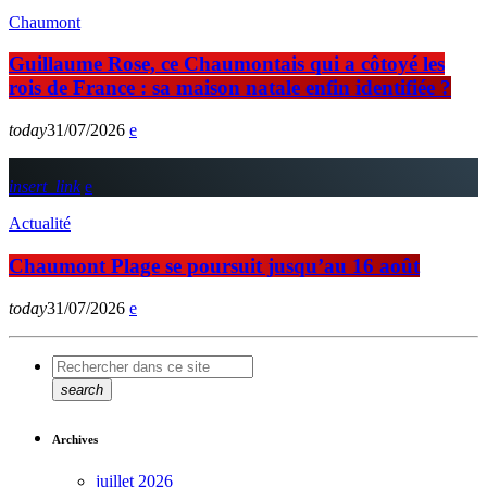
Chaumont
Guillaume Rose, ce Chaumontais qui a côtoyé les
rois de France : sa maison natale enfin identifiée ?
today
31/07/2026
insert_link
Actualité
Chaumont Plage se poursuit jusqu’au 16 août
today
31/07/2026
search
Archives
juillet 2026