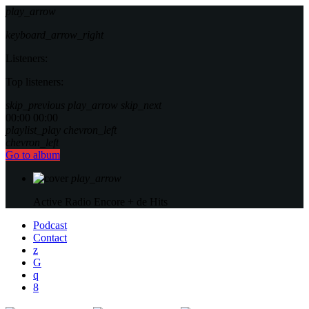
play_arrow
keyboard_arrow_right
Listeners:
Top listeners:
skip_previous
play_arrow
skip_next
00:00
00:00
playlist_play
chevron_left
chevron_left
Go to album
play_arrow
Active Radio
Encore + de Hits
Podcast
Contact