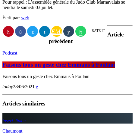
Pour rappel : L’assemblée générale du Judo Club Marnavalais se
tiendra le samedi 03 juillet.
Écrit par:
web
EMAIL
RATE IT
Article
précédent
Podcast
Faisons tous un geste chez Emmaüs à Foulain
Faisons tous un geste chez Emmaüs à Foulain
today
28/06/2021
Articles similaires
insert_link
Chaumont