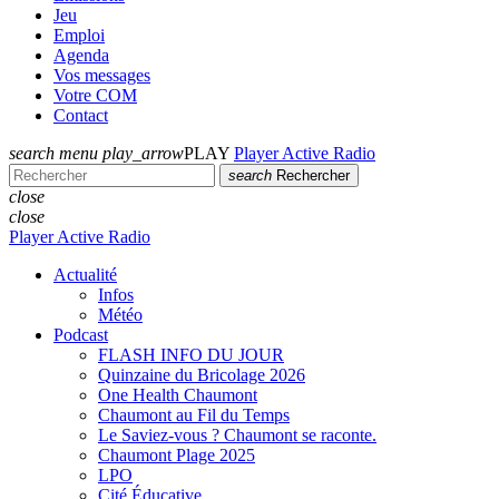
Jeu
Emploi
Agenda
Vos messages
Votre COM
Contact
search
menu
play_arrow
PLAY
Player Active Radio
search
Rechercher
close
close
Player Active Radio
Actualité
Infos
Météo
Podcast
FLASH INFO DU JOUR
Quinzaine du Bricolage 2026
One Health Chaumont
Chaumont au Fil du Temps
Le Saviez-vous ? Chaumont se raconte.
Chaumont Plage 2025
LPO
Cité Éducative