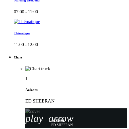
Morning week end
07:00 - 11:00
Thématique
11:00 - 12:00
Chart
1
Azizam
ED SHEERAN
play_arrow
Azizam
ED SHEERAN