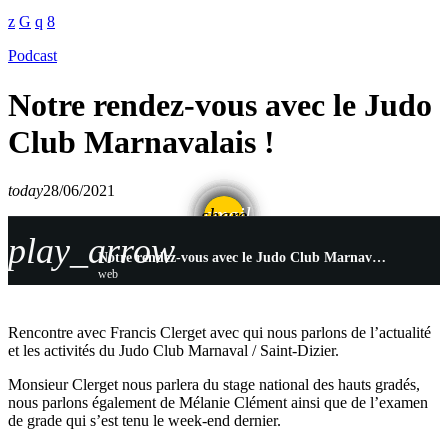
Podcast
Notre rendez-vous avec le Judo
Club Marnavalais !
today
28/06/2021
email
share
play_arrow
Notre rendez-vous avec le Judo Club Marnavalais !
web
Rencontre avec Francis Clerget avec qui nous parlons de l’actualité
et les activités du Judo Club Marnaval / Saint-Dizier.
Monsieur Clerget nous parlera du stage national des hauts gradés,
nous parlons également de Mélanie Clément ainsi que de l’examen
de grade qui s’est tenu le week-end dernier.