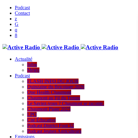
Podcast
Contact
Actualité
Infos
Météo
Podcast
FLASH INFO DU JOUR
Quinzaine du Bricolage 2026
One Health Chaumont
Chaumont au Fil du Temps
Le Saviez-vous ? Chaumont se raconte.
Chaumont Plage 2025
LPO
Cité Éducative
Podcast District Foot 52
Podcast Jeunes Agriculteurs
Emissions