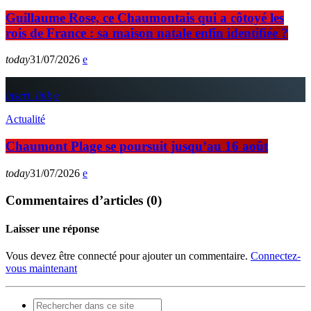
Guillaume Rose, ce Chaumontais qui a côtoyé les
rois de France : sa maison natale enfin identifiée ?
today
31/07/2026
insert_link
Actualité
Chaumont Plage se poursuit jusqu’au 16 août
today
31/07/2026
Commentaires d’articles (0)
Laisser une réponse
Vous devez être connecté pour ajouter un commentaire.
Connectez-
vous maintenant