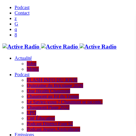
Podcast
Contact
Actualité
Infos
Météo
Podcast
FLASH INFO DU JOUR
Quinzaine du Bricolage 2026
One Health Chaumont
Chaumont au Fil du Temps
Le Saviez-vous ? Chaumont se raconte.
Chaumont Plage 2025
LPO
Cité Éducative
Podcast District Foot 52
Podcast Jeunes Agriculteurs
Emissions