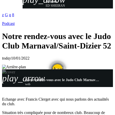
Azizam
ED SHEERAN
Podcast
Notre rendez-vous avec le Judo
Club Marnaval/Saint-Dizier 52
today
10/01/2022
email
share
play_arrow
Notre rendez-vous avec le Judo Club Marnaval/Saint-Dizier 52
web
Echange avec Francis Clerget avec qui nous parlons des actualités
du club.
Situation très compliquée pour de nombreux club. Beaucoup de