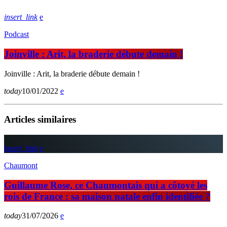
insert_link
Podcast
Joinville : Arit, la braderie débute demain !
Joinville : Arit, la braderie débute demain !
today
10/01/2022
Articles similaires
insert_link
Chaumont
Guillaume Rose, ce Chaumontais qui a côtoyé les
rois de France : sa maison natale enfin identifiée ?
today
31/07/2026