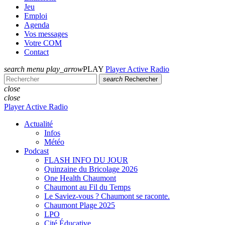
Jeu
Emploi
Agenda
Vos messages
Votre COM
Contact
search
menu
play_arrow
PLAY
Player Active Radio
search
Rechercher
close
close
Player Active Radio
Actualité
Infos
Météo
Podcast
FLASH INFO DU JOUR
Quinzaine du Bricolage 2026
One Health Chaumont
Chaumont au Fil du Temps
Le Saviez-vous ? Chaumont se raconte.
Chaumont Plage 2025
LPO
Cité Éducative