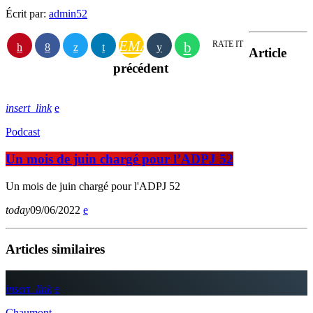
Écrit par:
admin52
EMAIL
RATE IT
Article
précédent
insert_link
Podcast
Un mois de juin chargé pour l’ADPJ 52
Un mois de juin chargé pour l'ADPJ 52
today
09/06/2022
Articles similaires
insert_link
Chaumont