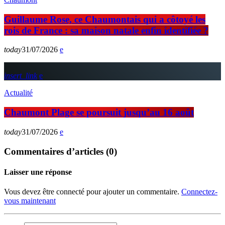
Guillaume Rose, ce Chaumontais qui a côtoyé les
rois de France : sa maison natale enfin identifiée ?
today
31/07/2026
insert_link
Actualité
Chaumont Plage se poursuit jusqu’au 16 août
today
31/07/2026
Commentaires d’articles (0)
Laisser une réponse
Vous devez être connecté pour ajouter un commentaire.
Connectez-
vous maintenant