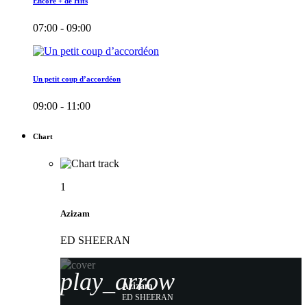
Encore + de Hits
07:00 - 09:00
Un petit coup d’accordéon
09:00 - 11:00
Chart
1
Azizam
ED SHEERAN
play_arrow
Azizam
ED SHEERAN