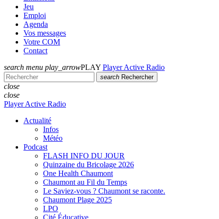
Jeu
Emploi
Agenda
Vos messages
Votre COM
Contact
search
menu
play_arrow
PLAY
Player Active Radio
search
Rechercher
close
close
Player Active Radio
Actualité
Infos
Météo
Podcast
FLASH INFO DU JOUR
Quinzaine du Bricolage 2026
One Health Chaumont
Chaumont au Fil du Temps
Le Saviez-vous ? Chaumont se raconte.
Chaumont Plage 2025
LPO
Cité Éducative