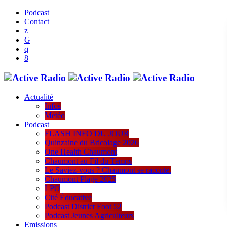
Podcast
Contact
Actualité
Infos
Météo
Podcast
FLASH INFO DU JOUR
Quinzaine du Bricolage 2026
One Health Chaumont
Chaumont au Fil du Temps
Le Saviez-vous ? Chaumont se raconte.
Chaumont Plage 2025
LPO
Cité Éducative
Podcast District Foot 52
Podcast Jeunes Agriculteurs
Emissions