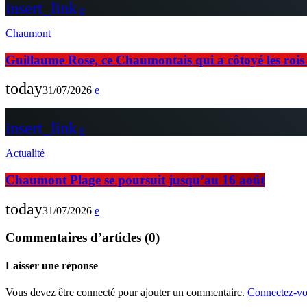
insert_link
Chaumont
Guillaume Rose, ce Chaumontais qui a côtoyé les rois d
today
31/07/2026
insert_link
Actualité
Chaumont Plage se poursuit jusqu’au 16 août
today
31/07/2026
Commentaires d’articles (0)
Laisser une réponse
Vous devez être connecté pour ajouter un commentaire.
Connectez-vo