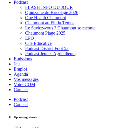
Podcast
FLASH INFO DU JOUR
Quinzaine du Bricolage 2026
One Health Chaumont
Chaumont au Fil du Temps
Le Saviez-vous ? Chaumont se raconte.
Chaumont Plage 2025
LPO
Cité Éducative
Podcast District Foot 52
Podcast Jeunes Agriculteurs
Emissions
Jeu
Emploi
Agenda
Vos messages
Votre COM
Contact
Podcast
Contact
Upcoming shows