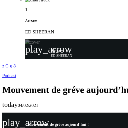
1
Azizam
ED SHEERAN
play_arrow
Azizam
ED SHEERAN
Podcast
Mouvement de gréve aujourd’hu
today
04/02/2021
play_arrow
Mouvement de gréve aujourd’hui !