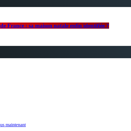
e France : sa maison natale enfin identifiée ?
us maintenant