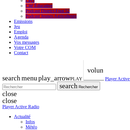
LPO
Cité Éducative
Podcast District Foot 52
Podcast Jeunes Agriculteurs
Emissions
Jeu
Emploi
Agenda
Vos messages
Votre COM
Contact
volume_up
search
menu
play_arrow
PLAY
Player Activ
search
Rechercher
close
close
Player Active Radio
Actualité
Infos
Météo