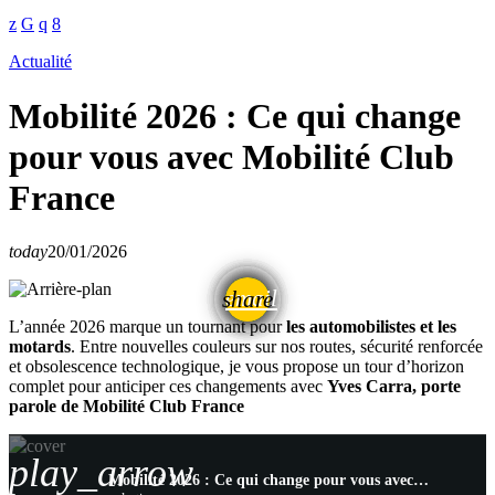
Actualité
Mobilité 2026 : Ce qui change
pour vous avec Mobilité Club
France
today
20/01/2026
email
share
L’année 2026 marque un tournant pour
les automobilistes et les
motards
. Entre nouvelles couleurs sur nos routes, sécurité renforcée
et obsolescence technologique, je vous propose un tour d’horizon
complet pour anticiper ces changements avec
Yves Carra, porte
parole de Mobilité Club France
play_arrow
Mobilité 2026 : Ce qui change pour vous avec Mobilité Club France