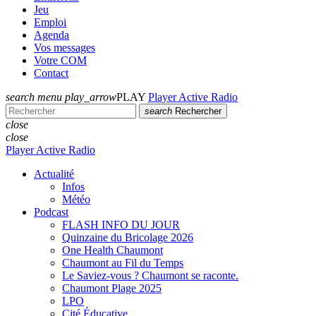
Jeu
Emploi
Agenda
Vos messages
Votre COM
Contact
search
menu
play_arrow
PLAY
Player Active Radio
search
Rechercher
close
close
Player Active Radio
Actualité
Infos
Météo
Podcast
FLASH INFO DU JOUR
Quinzaine du Bricolage 2026
One Health Chaumont
Chaumont au Fil du Temps
Le Saviez-vous ? Chaumont se raconte.
Chaumont Plage 2025
LPO
Cité Éducative