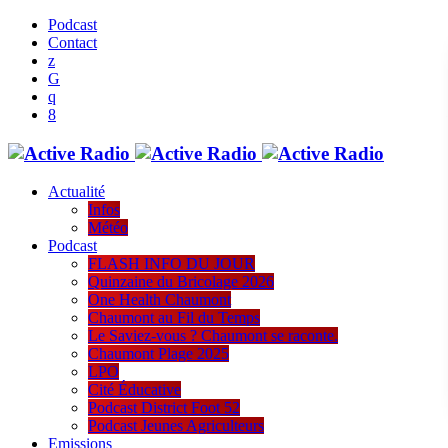
Podcast
Contact
Actualité
Infos
Météo
Podcast
FLASH INFO DU JOUR
Quinzaine du Bricolage 2026
One Health Chaumont
Chaumont au Fil du Temps
Le Saviez-vous ? Chaumont se raconte.
Chaumont Plage 2025
LPO
Cité Éducative
Podcast District Foot 52
Podcast Jeunes Agriculteurs
Emissions