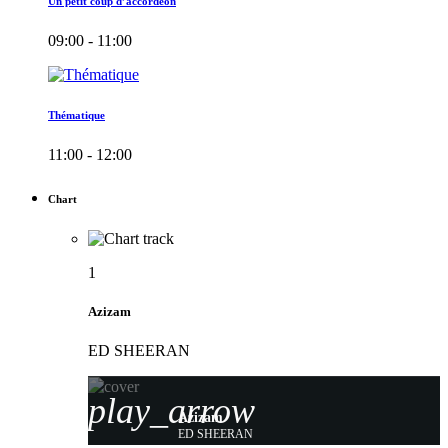
Un petit coup d’accordéon
09:00 - 11:00
Thématique
11:00 - 12:00
Chart
1
Azizam
ED SHEERAN
play_arrow
Azizam
ED SHEERAN