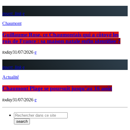
insert_link
Chaumont
Guillaume Rose, ce Chaumontais qui a côtoyé les
rois de France : sa maison natale enfin identifiée ?
today
31/07/2026
insert_link
Actualité
Chaumont Plage se poursuit jusqu’au 16 août
today
31/07/2026
search