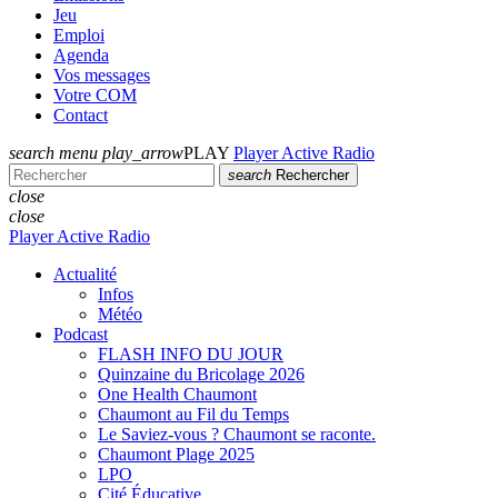
Jeu
Emploi
Agenda
Vos messages
Votre COM
Contact
search
menu
play_arrow
PLAY
Player Active Radio
search
Rechercher
close
close
Player Active Radio
Actualité
Infos
Météo
Podcast
FLASH INFO DU JOUR
Quinzaine du Bricolage 2026
One Health Chaumont
Chaumont au Fil du Temps
Le Saviez-vous ? Chaumont se raconte.
Chaumont Plage 2025
LPO
Cité Éducative