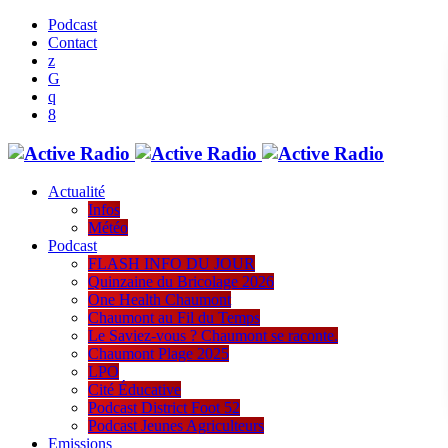
Podcast
Contact
Actualité
Infos
Météo
Podcast
FLASH INFO DU JOUR
Quinzaine du Bricolage 2026
One Health Chaumont
Chaumont au Fil du Temps
Le Saviez-vous ? Chaumont se raconte.
Chaumont Plage 2025
LPO
Cité Éducative
Podcast District Foot 52
Podcast Jeunes Agriculteurs
Emissions