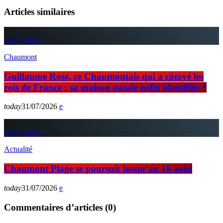
Articles similaires
insert_link
Chaumont
Guillaume Rose, ce Chaumontais qui a côtoyé les
rois de France : sa maison natale enfin identifiée ?
today
31/07/2026
insert_link
Actualité
Chaumont Plage se poursuit jusqu’au 16 août
today
31/07/2026
Commentaires d’articles (0)