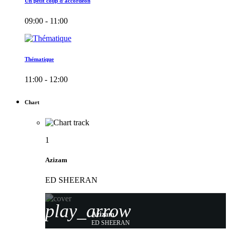
Un petit coup d’accordéon
09:00 - 11:00
Thématique
11:00 - 12:00
Chart
1
Azizam
ED SHEERAN
play_arrow
Azizam
ED SHEERAN