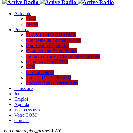
Actualité
Infos
Météo
Podcast
FLASH INFO DU JOUR
Quinzaine du Bricolage 2026
One Health Chaumont
Chaumont au Fil du Temps
Le Saviez-vous ? Chaumont se raconte.
Chaumont Plage 2025
LPO
Cité Éducative
Podcast District Foot 52
Podcast Jeunes Agriculteurs
Emissions
Jeu
Emploi
Agenda
Vos messages
Votre COM
Contact
search
menu
play_arrow
PLAY