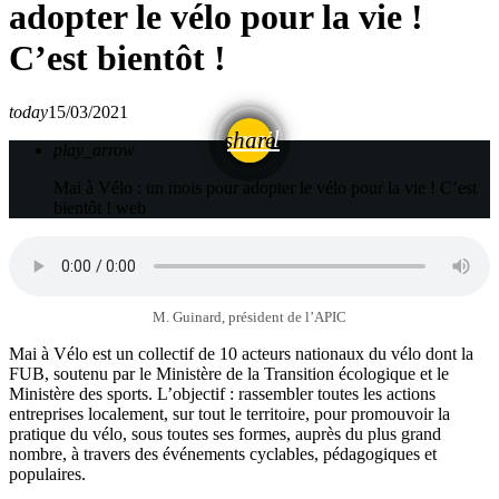
adopter le vélo pour la vie !
C’est bientôt !
today
15/03/2021
email
share
play_arrow
Mai à Vélo : un mois pour adopter le vélo pour la vie ! C’est
bientôt !
web
M. Guinard, président de l’APIC
Mai à Vélo est un collectif de 10 acteurs nationaux du vélo dont la
FUB, soutenu par le Ministère de la Transition écologique et le
Ministère des sports. L’objectif : rassembler toutes les actions
entreprises localement, sur tout le territoire, pour promouvoir la
pratique du vélo, sous toutes ses formes, auprès du plus grand
nombre, à travers des événements cyclables, pédagogiques et
populaires.