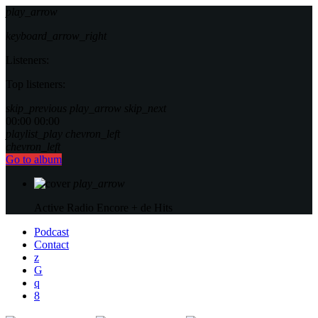
play_arrow
keyboard_arrow_right
Listeners:
Top listeners:
skip_previous
play_arrow
skip_next
00:00
00:00
playlist_play
chevron_left
chevron_left
Go to album
play_arrow
Active Radio
Encore + de Hits
Podcast
Contact