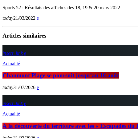
Sports 52 : Résultats des affiches des 18, 19 & 20 mars 2022
today
21/03/2022
Articles similaires
insert_link
Actualité
Chaumont Plage se poursuit jusqu’au 16 août
today
31/07/2026
insert_link
Actualité
À la découverte du territoire avec les « Escapades du
today
31/07/2026