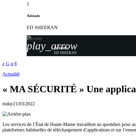
1
Azizam
ED SHEERAN
play_arrow
Azizam
ED SHEERAN
Actualité
« MA SÉCURITÉ » Une applicatio
today
21/03/2022
Les services de l’État de Haute-Marne travaillent au quotidien pour as
plateformes habituelles de téléchargement d’applications et sur l’ense