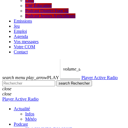
LPO
Cité Éducative
Podcast District Foot 52
Podcast Jeunes Agriculteurs
Emissions
Jeu
Emploi
Agenda
Vos messages
Votre COM
Contact
volume_up
search
menu
play_arrow
PLAY
Player Active Radio
search
Rechercher
close
close
Player Active Radio
Actualité
Infos
Météo
Podcast