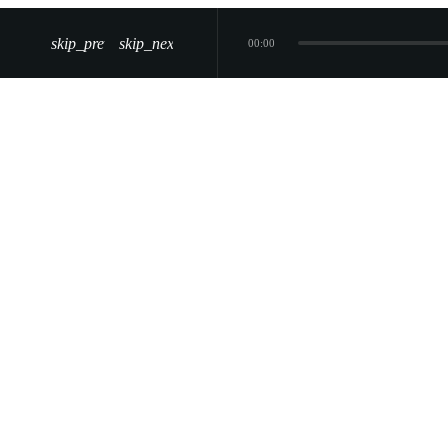
skip_previous
skip_next
00:00