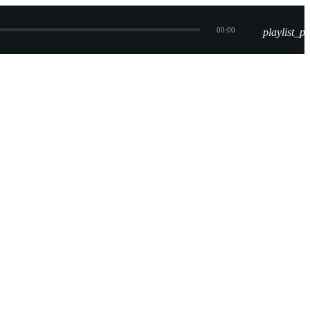
00:00
playlist_pl