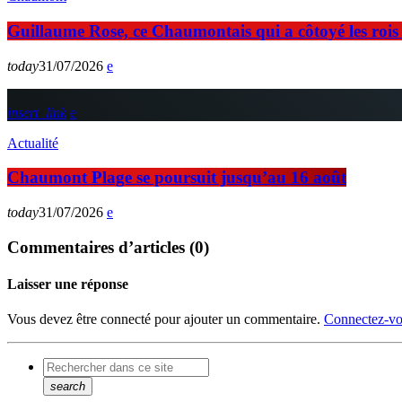
Guillaume Rose, ce Chaumontais qui a côtoyé les rois d
today
31/07/2026
insert_link
Actualité
Chaumont Plage se poursuit jusqu’au 16 août
today
31/07/2026
Commentaires d’articles (0)
Laisser une réponse
Vous devez être connecté pour ajouter un commentaire.
Connectez-vo
search