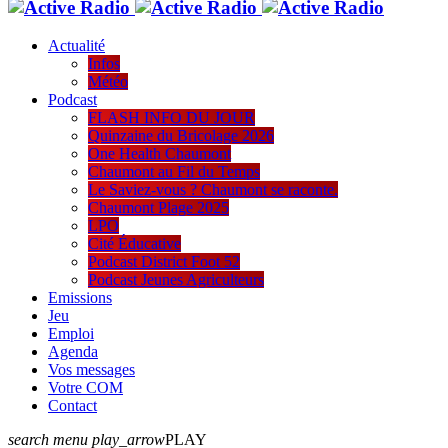
Actualité
Infos
Météo
Podcast
FLASH INFO DU JOUR
Quinzaine du Bricolage 2026
One Health Chaumont
Chaumont au Fil du Temps
Le Saviez-vous ? Chaumont se raconte.
Chaumont Plage 2025
LPO
Cité Éducative
Podcast District Foot 52
Podcast Jeunes Agriculteurs
Emissions
Jeu
Emploi
Agenda
Vos messages
Votre COM
Contact
search
menu
play_arrow
PLAY