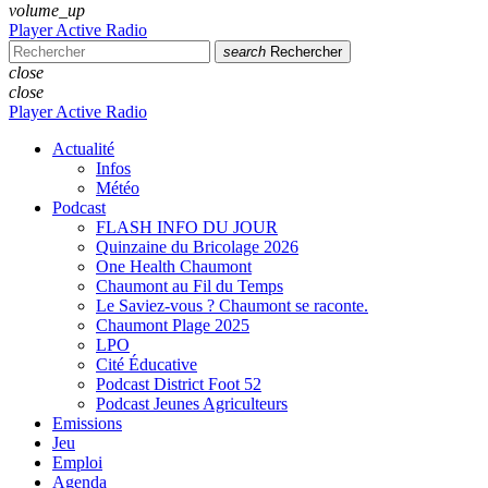
volume_up
Player Active Radio
search
Rechercher
close
close
Player Active Radio
Actualité
Infos
Météo
Podcast
FLASH INFO DU JOUR
Quinzaine du Bricolage 2026
One Health Chaumont
Chaumont au Fil du Temps
Le Saviez-vous ? Chaumont se raconte.
Chaumont Plage 2025
LPO
Cité Éducative
Podcast District Foot 52
Podcast Jeunes Agriculteurs
Emissions
Jeu
Emploi
Agenda