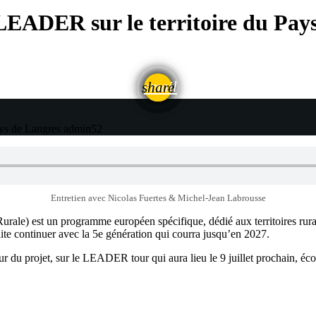
EADER sur le territoire du Pay
email
share
ys de Langres
admin52
Entretien avec Nicolas Fuertes & Michel-Jean Labrousse
le) est un programme européen spécifique, dédié aux territoires rura
e continuer avec la 5e génération qui courra jusqu’en 2027.
tur du projet, sur le LEADER tour qui aura lieu le 9 juillet prochain, 