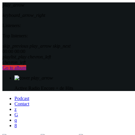
play_arrow
keyboard_arrow_right
Listeners:
Top listeners:
skip_previous
play_arrow
skip_next
00:00
00:00
playlist_play
chevron_left
chevron_left
Go to album
play_arrow
Active Radio
Encore + de Hits
Podcast
Contact