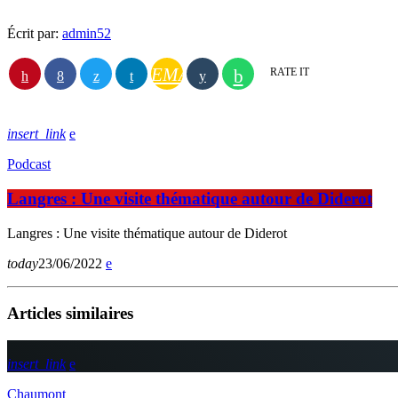
Écrit par:
admin52
EMAIL
RATE IT
insert_link
Podcast
Langres : Une visite thématique autour de Diderot
Langres : Une visite thématique autour de Diderot
today
23/06/2022
Articles similaires
insert_link
Chaumont