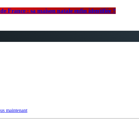
e France : sa maison natale enfin identifiée ?
us maintenant