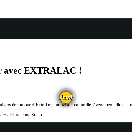
Der avec EXTRALAC !
email
share
saire autour d’Extralac, une saison culturelle, événementielle et sport
cro de Lucienne Stalla