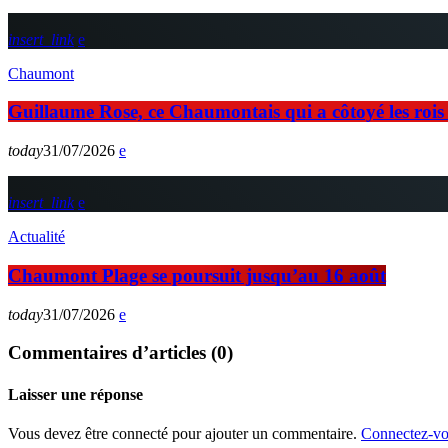
insert_link
Chaumont
Guillaume Rose, ce Chaumontais qui a côtoyé les rois d
today
31/07/2026
insert_link
Actualité
Chaumont Plage se poursuit jusqu’au 16 août
today
31/07/2026
Commentaires d’articles (0)
Laisser une réponse
Vous devez être connecté pour ajouter un commentaire.
Connectez-vo