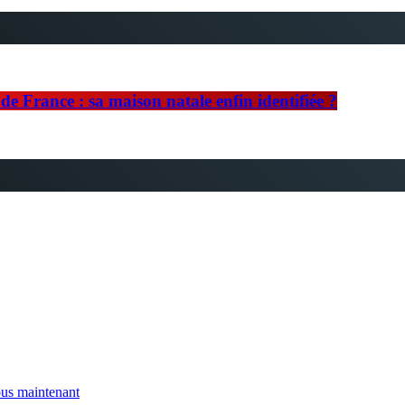
e France : sa maison natale enfin identifiée ?
us maintenant