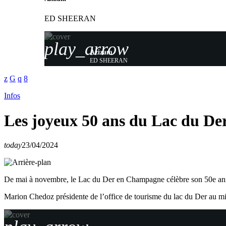
ED SHEERAN
play_arrow
Azizam
ED SHEERAN
Infos
Les joyeux 50 ans du Lac du 
today
23/04/2024
De mai à novembre, le Lac du Der en Champagne célèbre son 50e anniver
Marion Chedoz présidente de l’office de tourisme du lac du Der au mi