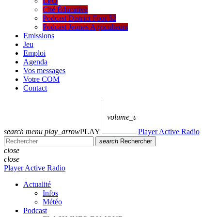
LPO
Cité Éducative
Podcast District Foot 52
Podcast Jeunes Agriculteurs
Emissions
Jeu
Emploi
Agenda
Vos messages
Votre COM
Contact
volume_up
search
menu
play_arrow
PLAY
Player Active Radio
search
Rechercher
close
close
Player Active Radio
Actualité
Infos
Météo
Podcast