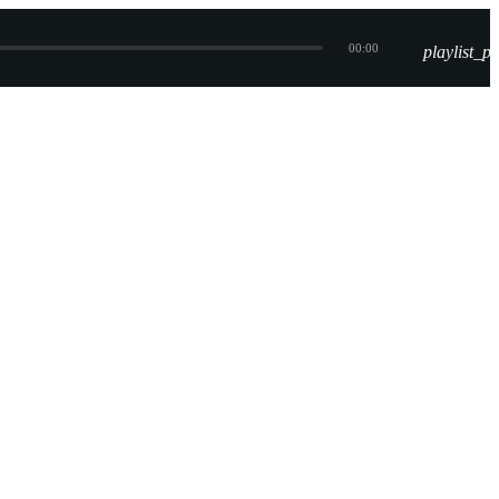
00:00
playlist_pl