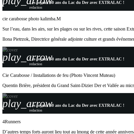
play_arrow
Les joyeux 50 ans du Lac du Der avec EXTRALAC !
redaction
cie carabosse photo kalimba.M
Sur l’eau, dans les airs, sur les plages ou sur les rives, cette saiso
Ilona Pietrzok, Directrice générale adjointe culture et grands événem
play_arrow
Les joyeux 50 ans du Lac du Der avec EXTRALAC !
redaction
Cie Carabosse / Installations de feu (Photo Vincent Muteau)
Quentin Brière, président du Grand Saint-Dizier Der et Vallée au mic
play_arrow
Les joyeux 50 ans du Lac du Der avec EXTRALAC !
redaction
4Runners
D’autres temps forts auront lieu tout au lmong de cette année annivers