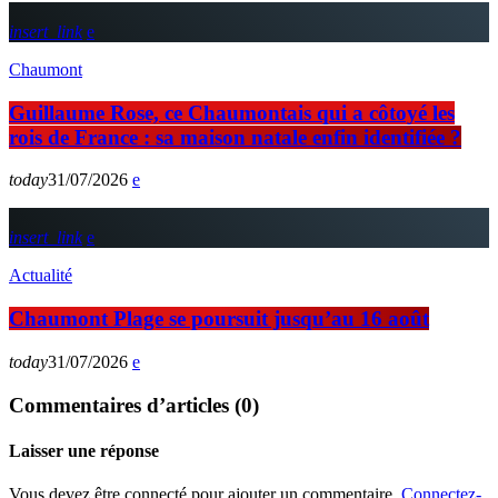
insert_link
Chaumont
Guillaume Rose, ce Chaumontais qui a côtoyé les
rois de France : sa maison natale enfin identifiée ?
today
31/07/2026
insert_link
Actualité
Chaumont Plage se poursuit jusqu’au 16 août
today
31/07/2026
Commentaires d’articles (0)
Laisser une réponse
Vous devez être connecté pour ajouter un commentaire.
Connectez-