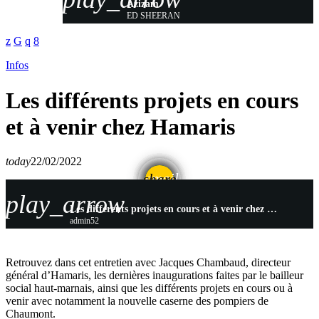
Azizam
ED SHEERAN
Infos
Les différents projets en cours
et à venir chez Hamaris
today
22/02/2022
email
share
play_arrow
Les différents projets en cours et à venir chez Hamaris
admin52
Retrouvez dans cet entretien avec Jacques Chambaud, directeur
général d’Hamaris, les dernières inaugurations faites par le bailleur
social haut-marnais, ainsi que les différents projets en cours ou à
venir avec notamment la nouvelle caserne des pompiers de
Chaumont.