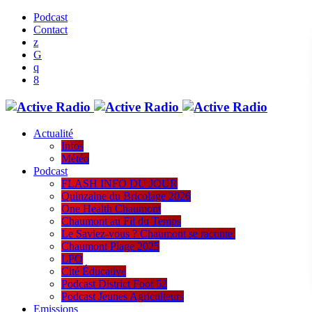
Podcast
Contact
Actualité
Infos
Météo
Podcast
FLASH INFO DU JOUR
Quinzaine du Bricolage 2026
One Health Chaumont
Chaumont au Fil du Temps
Le Saviez-vous ? Chaumont se raconte.
Chaumont Plage 2025
LPO
Cité Éducative
Podcast District Foot 52
Podcast Jeunes Agriculteurs
Emissions