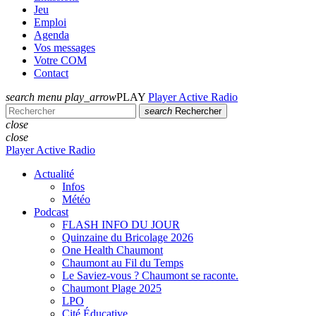
Jeu
Emploi
Agenda
Vos messages
Votre COM
Contact
search
menu
play_arrow
PLAY
Player Active Radio
search
Rechercher
close
close
Player Active Radio
Actualité
Infos
Météo
Podcast
FLASH INFO DU JOUR
Quinzaine du Bricolage 2026
One Health Chaumont
Chaumont au Fil du Temps
Le Saviez-vous ? Chaumont se raconte.
Chaumont Plage 2025
LPO
Cité Éducative