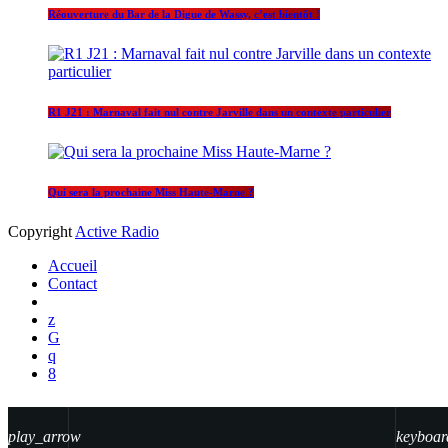
Réouverture du Bar de la Digue de Wassy, c’est bientôt !
R1 J21 : Marnaval fait nul contre Jarville dans un contexte particulier
Qui sera la prochaine Miss Haute-Marne ?
Copyright
Active Radio
Accueil
Contact
play_arrow
keyboar