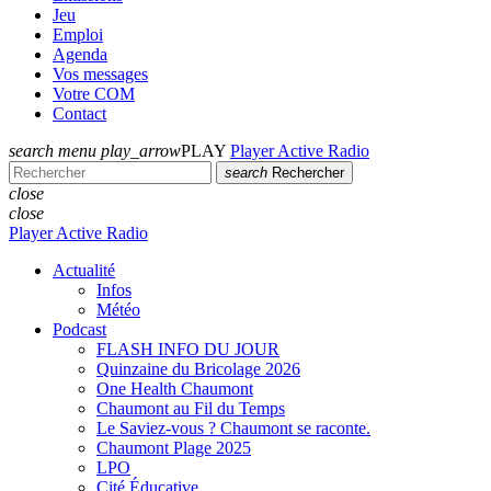
Jeu
Emploi
Agenda
Vos messages
Votre COM
Contact
search
menu
play_arrow
PLAY
Player Active Radio
search
Rechercher
close
close
Player Active Radio
Actualité
Infos
Météo
Podcast
FLASH INFO DU JOUR
Quinzaine du Bricolage 2026
One Health Chaumont
Chaumont au Fil du Temps
Le Saviez-vous ? Chaumont se raconte.
Chaumont Plage 2025
LPO
Cité Éducative