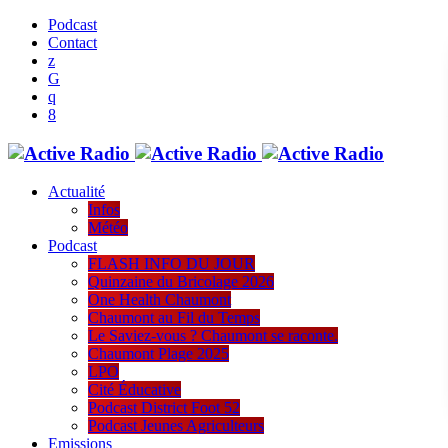
Podcast
Contact
Actualité
Infos
Météo
Podcast
FLASH INFO DU JOUR
Quinzaine du Bricolage 2026
One Health Chaumont
Chaumont au Fil du Temps
Le Saviez-vous ? Chaumont se raconte.
Chaumont Plage 2025
LPO
Cité Éducative
Podcast District Foot 52
Podcast Jeunes Agriculteurs
Emissions