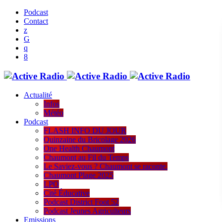
Podcast
Contact
Actualité
Infos
Météo
Podcast
FLASH INFO DU JOUR
Quinzaine du Bricolage 2026
One Health Chaumont
Chaumont au Fil du Temps
Le Saviez-vous ? Chaumont se raconte.
Chaumont Plage 2025
LPO
Cité Éducative
Podcast District Foot 52
Podcast Jeunes Agriculteurs
Emissions