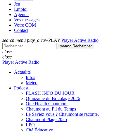
Jeu
Emploi
Agenda
Vos messages
Votre COM
Contact
search
menu
play_arrow
PLAY
Player Active Radio
search
Rechercher
close
close
Player Active Radio
Actualité
Infos
Météo
Podcast
FLASH INFO DU JOUR
Quinzaine du Bricolage 2026
One Health Chaumont
Chaumont au Fil du Temps
Le Saviez-vous ? Chaumont se raconte.
Chaumont Plage 2025
LPO
Cité Éducative