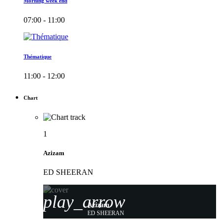
Morning week end
07:00 - 11:00
Thématique
11:00 - 12:00
Chart
1
Azizam
ED SHEERAN
play_arrow
Azizam
ED SHEERAN