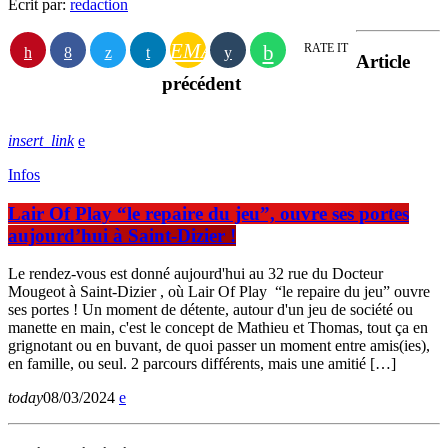
Écrit par:
redaction
EMAIL
RATE IT
Article
précédent
insert_link
Infos
Lair Of Play “le repaire du jeu”, ouvre ses portes
aujourd’hui à Saint-Dizier !
Le rendez-vous est donné aujourd'hui au 32 rue du Docteur
Mougeot à Saint-Dizier , où Lair Of Play “le repaire du jeu” ouvre
ses portes ! Un moment de détente, autour d'un jeu de société ou
manette en main, c'est le concept de Mathieu et Thomas, tout ça en
grignotant ou en buvant, de quoi passer un moment entre amis(ies),
en famille, ou seul. 2 parcours différents, mais une amitié […]
today
08/03/2024