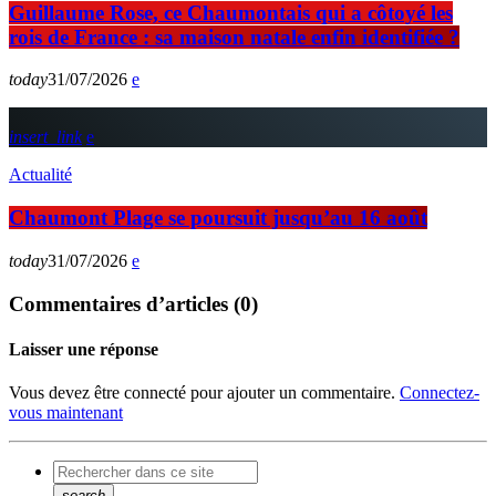
Guillaume Rose, ce Chaumontais qui a côtoyé les
rois de France : sa maison natale enfin identifiée ?
today
31/07/2026
insert_link
Actualité
Chaumont Plage se poursuit jusqu’au 16 août
today
31/07/2026
Commentaires d’articles (0)
Laisser une réponse
Vous devez être connecté pour ajouter un commentaire.
Connectez-
vous maintenant
search