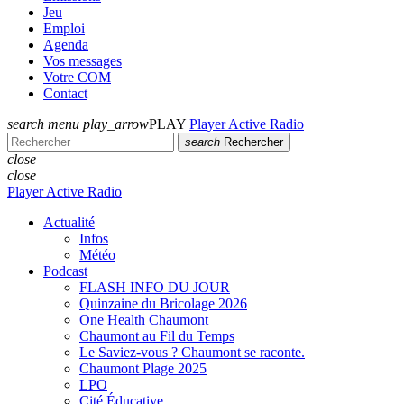
Jeu
Emploi
Agenda
Vos messages
Votre COM
Contact
search
menu
play_arrow
PLAY
Player Active Radio
search
Rechercher
close
close
Player Active Radio
Actualité
Infos
Météo
Podcast
FLASH INFO DU JOUR
Quinzaine du Bricolage 2026
One Health Chaumont
Chaumont au Fil du Temps
Le Saviez-vous ? Chaumont se raconte.
Chaumont Plage 2025
LPO
Cité Éducative