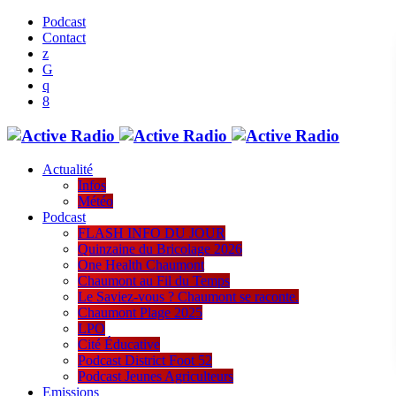
Podcast
Contact
Actualité
Infos
Météo
Podcast
FLASH INFO DU JOUR
Quinzaine du Bricolage 2026
One Health Chaumont
Chaumont au Fil du Temps
Le Saviez-vous ? Chaumont se raconte.
Chaumont Plage 2025
LPO
Cité Éducative
Podcast District Foot 52
Podcast Jeunes Agriculteurs
Emissions