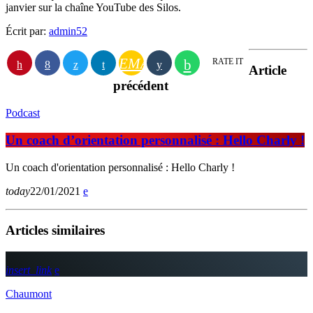
janvier sur la chaîne YouTube des Silos.
Écrit par:
admin52
EMAIL
RATE IT
Article
précédent
Podcast
Un coach d’orientation personnalisé : Hello Charly !
Un coach d'orientation personnalisé : Hello Charly !
today
22/01/2021
Articles similaires
insert_link
Chaumont